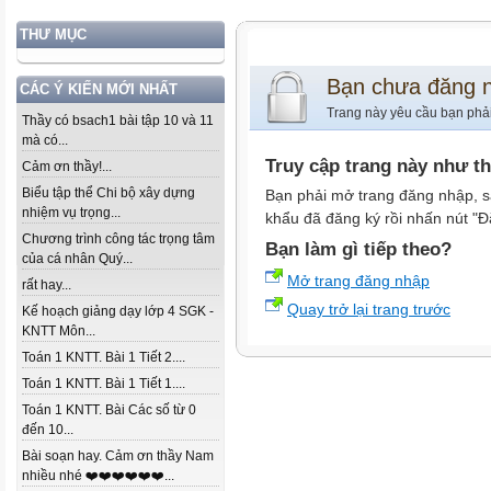
THƯ MỤC
Bạn chưa đăng 
CÁC Ý KIẾN MỚI NHẤT
Trang này yêu cầu bạn phả
Thầy có bsach1 bài tập 10 và 11
mà có...
Truy cập trang này như t
Cảm ơn thầy!...
Biểu tập thể Chi bộ xây dựng
Bạn phải mở trang đăng nhập, s
nhiệm vụ trọng...
khẩu đã đăng ký rồi nhấn nút "Đ
Chương trình công tác trọng tâm
Bạn làm gì tiếp theo?
của cá nhân Quý...
Mở trang đăng nhập
rất hay...
Quay trở lại trang trước
Kế hoạch giảng dạy lớp 4 SGK -
KNTT Môn...
Toán 1 KNTT. Bài 1 Tiết 2....
Toán 1 KNTT. Bài 1 Tiết 1....
Toán 1 KNTT. Bài Các số từ 0
đến 10...
Bài soạn hay. Cảm ơn thầy Nam
nhiều nhé ❤️❤️❤️❤️❤️❤️...