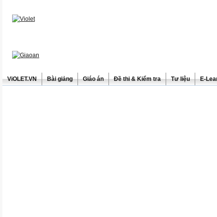
ViOLET.VN
Bài giảng
Giáo án
Đề thi & Kiểm tra
Tư liệu
E-Lea