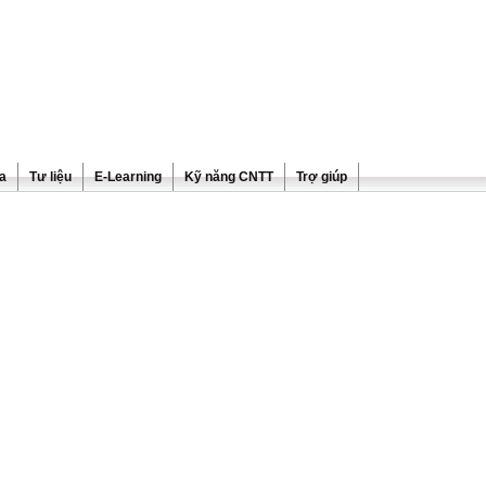
ra
Tư liệu
E-Learning
Kỹ năng CNTT
Trợ giúp