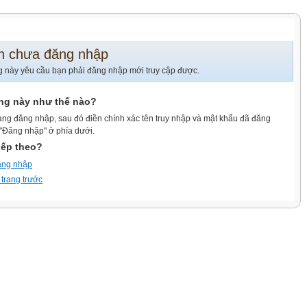
n chưa đăng nhập
g này yêu cầu bạn phải đăng nhập mới truy cập được.
ang này như thế nào?
ang đăng nhập, sau đó điền chính xác tên truy nhập và mật khẩu đã đăng
 "Đăng nhập" ở phía dưới.
iếp theo?
ăng nhập
 trang trước