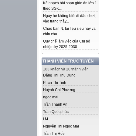
Kế hoạch bài soạn giáo án lớp 1
theo SGK...
Ngày hè không biết đi đâu chơi,
vào trang thầy...
Chào bạn N, tài liệu siêu hay và
chỉn chu...
Quy chế làm việc của Chi bộ
nhiệm kỳ 2025-2030...
THÀNH VIÊN TRỰC TUYẾN
183 khách và 20 thành viên
Đặng Thị Thu Dung
Phan Thi Tinh
Huỳnh Chi Phương
ngọc mai
Trần Thanh An
Trần Quốcphúc
I M
Nguyễn Thị Ngọc Mai
Trần Thị Huề