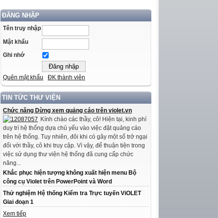
ĐĂNG NHẬP
Tên truy nhập
Mật khẩu
Ghi nhớ
Quên mật khẩu
ĐK thành viên
TIN TỨC THƯ VIỆN
Chức năng Dừng xem quảng cáo trên violet.vn
Kính chào các thầy, cô! Hiện tại, kinh phí
duy trì hệ thống dựa chủ yếu vào việc đặt quảng cáo
trên hệ thống. Tuy nhiên, đôi khi có gây một số trở ngại
đối với thầy, cô khi truy cập. Vì vậy, để thuận tiện trong
việc sử dụng thư viện hệ thống đã cung cấp chức
năng...
Khắc phục hiện tượng không xuất hiện menu Bộ
công cụ Violet trên PowerPoint và Word
Thử nghiệm Hệ thống Kiểm tra Trực tuyến ViOLET
Giai đoạn 1
Xem tiếp