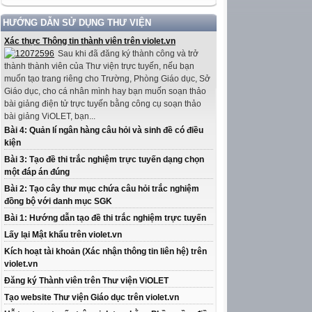
HƯỚNG DẪN SỬ DỤNG THƯ VIỆN
Xác thực Thông tin thành viên trên violet.vn
Sau khi đã đăng ký thành công và trở
thành thành viên của Thư viện trực tuyến, nếu bạn
muốn tạo trang riêng cho Trường, Phòng Giáo dục, Sở
Giáo dục, cho cá nhân mình hay bạn muốn soạn thảo
bài giảng điện tử trực tuyến bằng công cụ soạn thảo
bài giảng ViOLET, bạn...
Bài 4: Quản lí ngân hàng câu hỏi và sinh đề có điều
kiện
Bài 3: Tạo đề thi trắc nghiệm trực tuyến dạng chọn
một đáp án đúng
Bài 2: Tạo cây thư mục chứa câu hỏi trắc nghiệm
đồng bộ với danh mục SGK
Bài 1: Hướng dẫn tạo đề thi trắc nghiệm trực tuyến
Lấy lại Mật khẩu trên violet.vn
Kích hoạt tài khoản (Xác nhận thông tin liên hệ) trên
violet.vn
Đăng ký Thành viên trên Thư viện ViOLET
Tạo website Thư viện Giáo dục trên violet.vn