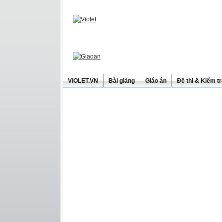
ViOLET.VN
Bài giảng
Giáo án
Đề thi & Kiểm t