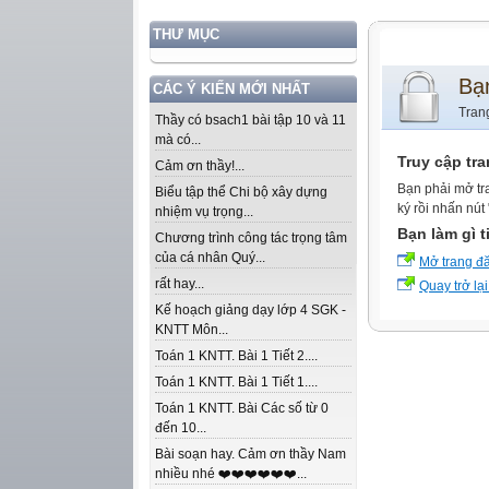
THƯ MỤC
Bạ
CÁC Ý KIẾN MỚI NHẤT
Tran
Thầy có bsach1 bài tập 10 và 11
mà có...
Truy cập tr
Cảm ơn thầy!...
Bạn phải mở tr
Biểu tập thể Chi bộ xây dựng
ký rồi nhấn nút
nhiệm vụ trọng...
Bạn làm gì t
Chương trình công tác trọng tâm
của cá nhân Quý...
Mở trang đ
rất hay...
Quay trở lại
Kế hoạch giảng dạy lớp 4 SGK -
KNTT Môn...
Toán 1 KNTT. Bài 1 Tiết 2....
Toán 1 KNTT. Bài 1 Tiết 1....
Toán 1 KNTT. Bài Các số từ 0
đến 10...
Bài soạn hay. Cảm ơn thầy Nam
nhiều nhé ❤️❤️❤️❤️❤️❤️...