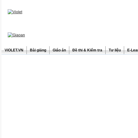
ViOLET.VN
Bài giảng
Giáo án
Đề thi & Kiểm tra
Tư liệu
E-Lea