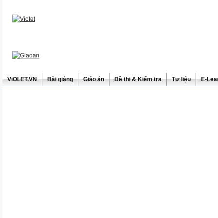
ViOLET.VN
Bài giảng
Giáo án
Đề thi & Kiểm tra
Tư liệu
E-Lea