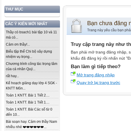
THƯ MỤC
Bạn chưa đăng 
CÁC Ý KIẾN MỚI NHẤT
Trang này yêu cầu bạn phả
Thầy có bsach1 bài tập 10 và 11
mà có...
Truy cập trang này như t
Cảm ơn thầy!...
Biểu tập thể Chi bộ xây dựng
Bạn phải mở trang đăng nhập, s
nhiệm vụ trọng...
khẩu đã đăng ký rồi nhấn nút "Đ
Chương trình công tác trọng tâm
Bạn làm gì tiếp theo?
của cá nhân Quý...
Mở trang đăng nhập
rất hay...
Quay trở lại trang trước
Kế hoạch giảng dạy lớp 4 SGK -
KNTT Môn...
Toán 1 KNTT. Bài 1 Tiết 2....
Toán 1 KNTT. Bài 1 Tiết 1....
Toán 1 KNTT. Bài Các số từ 0
đến 10...
Bài soạn hay. Cảm ơn thầy Nam
nhiều nhé ❤️❤️❤️❤️❤️❤️...