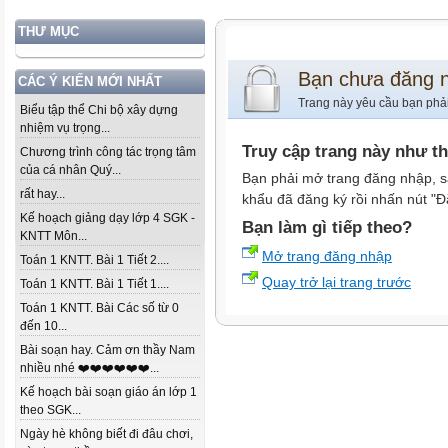
THƯ MỤC
Bạn chưa đăng 
CÁC Ý KIẾN MỚI NHẤT
Trang này yêu cầu bạn phả
Biểu tập thể Chi bộ xây dựng
nhiệm vụ trọng...
Truy cập trang này như t
Chương trình công tác trọng tâm
của cá nhân Quý...
Bạn phải mở trang đăng nhập, s
rất hay...
khẩu đã đăng ký rồi nhấn nút "Đ
Kế hoạch giảng dạy lớp 4 SGK -
Bạn làm gì tiếp theo?
KNTT Môn...
Mở trang đăng nhập
Toán 1 KNTT. Bài 1 Tiết 2....
Quay trở lại trang trước
Toán 1 KNTT. Bài 1 Tiết 1....
Toán 1 KNTT. Bài Các số từ 0
đến 10...
Bài soạn hay. Cảm ơn thầy Nam
nhiều nhé ❤️❤️❤️❤️❤️❤️...
Kế hoạch bài soạn giáo án lớp 1
theo SGK...
Ngày hè không biết đi đâu chơi,