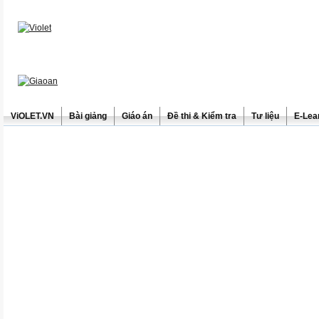
ViOLET.VN
Bài giảng
Giáo án
Đề thi & Kiểm tra
Tư liệu
E-Lea