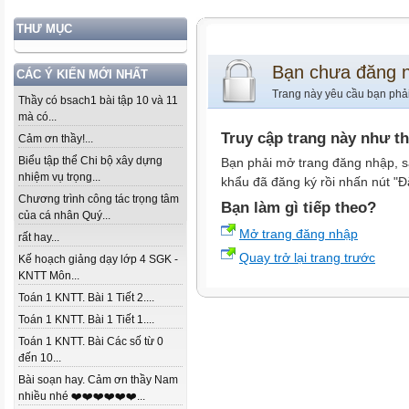
THƯ MỤC
Bạn chưa đăng 
CÁC Ý KIẾN MỚI NHẤT
Trang này yêu cầu bạn phả
Thầy có bsach1 bài tập 10 và 11
mà có...
Truy cập trang này như t
Cảm ơn thầy!...
Biểu tập thể Chi bộ xây dựng
Bạn phải mở trang đăng nhập, s
nhiệm vụ trọng...
khẩu đã đăng ký rồi nhấn nút "Đ
Chương trình công tác trọng tâm
Bạn làm gì tiếp theo?
của cá nhân Quý...
Mở trang đăng nhập
rất hay...
Quay trở lại trang trước
Kế hoạch giảng dạy lớp 4 SGK -
KNTT Môn...
Toán 1 KNTT. Bài 1 Tiết 2....
Toán 1 KNTT. Bài 1 Tiết 1....
Toán 1 KNTT. Bài Các số từ 0
đến 10...
Bài soạn hay. Cảm ơn thầy Nam
nhiều nhé ❤️❤️❤️❤️❤️❤️...