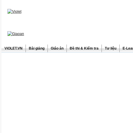
ViOLET.VN
Bài giảng
Giáo án
Đề thi & Kiểm tra
Tư liệu
E-Lea