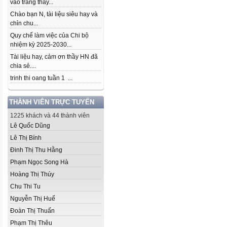
vào trang thầy...
Chào bạn N, tài liệu siêu hay và
chỉn chu...
Quy chế làm việc của Chi bộ
nhiệm kỳ 2025-2030...
Tài liệu hay, cảm ơn thầy HN đã
chia sẻ....
trinh thi oang tuần 1 ...
THÀNH VIÊN TRỰC TUYẾN
1225 khách và 44 thành viên
Lê Quốc Dũng
Lê Thị Bính
Đinh Thị Thu Hằng
Phạm Ngọc Song Hà
Hoàng Thị Thúy
Chu Thi Tu
Nguyễn Thị Huế
Đoàn Thị Thuấn
Phạm Thị Thêu