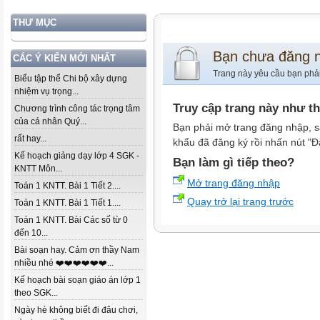
THƯ MỤC
Bạn chưa đăng 
CÁC Ý KIẾN MỚI NHẤT
Trang này yêu cầu bạn phả
Biểu tập thể Chi bộ xây dựng
nhiệm vụ trọng...
Truy cập trang này như t
Chương trình công tác trọng tâm
của cá nhân Quý...
Bạn phải mở trang đăng nhập, s
rất hay...
khẩu đã đăng ký rồi nhấn nút "Đ
Kế hoạch giảng dạy lớp 4 SGK -
Bạn làm gì tiếp theo?
KNTT Môn...
Mở trang đăng nhập
Toán 1 KNTT. Bài 1 Tiết 2....
Quay trở lại trang trước
Toán 1 KNTT. Bài 1 Tiết 1....
Toán 1 KNTT. Bài Các số từ 0
đến 10...
Bài soạn hay. Cảm ơn thầy Nam
nhiều nhé ❤️❤️❤️❤️❤️❤️...
Kế hoạch bài soạn giáo án lớp 1
theo SGK...
Ngày hè không biết đi đâu chơi,