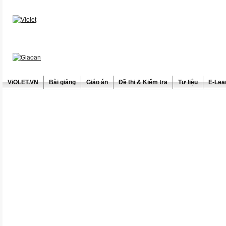
ViOLET.VN
Bài giảng
Giáo án
Đề thi & Kiểm tra
Tư liệu
E-Lea