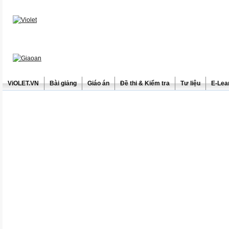
ViOLET.VN
Bài giảng
Giáo án
Đề thi & Kiểm tra
Tư liệu
E-Lea