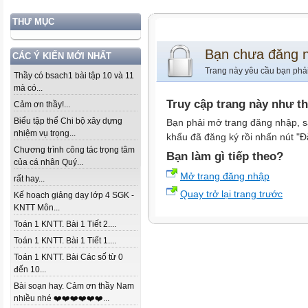
THƯ MỤC
Bạn chưa đăng 
CÁC Ý KIẾN MỚI NHẤT
Trang này yêu cầu bạn phả
Thầy có bsach1 bài tập 10 và 11
mà có...
Truy cập trang này như t
Cảm ơn thầy!...
Biểu tập thể Chi bộ xây dựng
Bạn phải mở trang đăng nhập, s
nhiệm vụ trọng...
khẩu đã đăng ký rồi nhấn nút "Đ
Chương trình công tác trọng tâm
Bạn làm gì tiếp theo?
của cá nhân Quý...
Mở trang đăng nhập
rất hay...
Quay trở lại trang trước
Kế hoạch giảng dạy lớp 4 SGK -
KNTT Môn...
Toán 1 KNTT. Bài 1 Tiết 2....
Toán 1 KNTT. Bài 1 Tiết 1....
Toán 1 KNTT. Bài Các số từ 0
đến 10...
Bài soạn hay. Cảm ơn thầy Nam
nhiều nhé ❤️❤️❤️❤️❤️❤️...