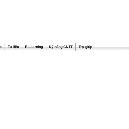
ra
Tư liệu
E-Learning
Kỹ năng CNTT
Trợ giúp