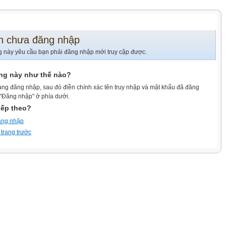
n chưa đăng nhập
g này yêu cầu bạn phải đăng nhập mới truy cập được.
ang này như thế nào?
ang đăng nhập, sau đó điền chính xác tên truy nhập và mật khẩu đã đăng
 "Đăng nhập" ở phía dưới.
iếp theo?
ăng nhập
 trang trước