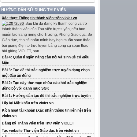
HƯỚNG DẪN SỬ DỤNG THƯ VIỆN
Xác thực Thông tin thành viên trên violet.vn
Sau khi đã đăng ký thành công và trở
thành thành viên của Thư viện trực tuyến, nếu bạn
muốn tạo trang riêng cho Trường, Phòng Giáo dục, Sở
Giáo dục, cho cá nhân mình hay bạn muốn soạn thảo
bài giảng điện tử trực tuyến bằng công cụ soạn thảo
bài giảng ViOLET, bạn...
Bài 4: Quản lí ngân hàng câu hỏi và sinh đề có điều
kiện
Bài 3: Tạo đề thi trắc nghiệm trực tuyến dạng chọn
một đáp án đúng
Bài 2: Tạo cây thư mục chứa câu hỏi trắc nghiệm
đồng bộ với danh mục SGK
Bài 1: Hướng dẫn tạo đề thi trắc nghiệm trực tuyến
Lấy lại Mật khẩu trên violet.vn
Kích hoạt tài khoản (Xác nhận thông tin liên hệ) trên
violet.vn
Đăng ký Thành viên trên Thư viện ViOLET
Tạo website Thư viện Giáo dục trên violet.vn