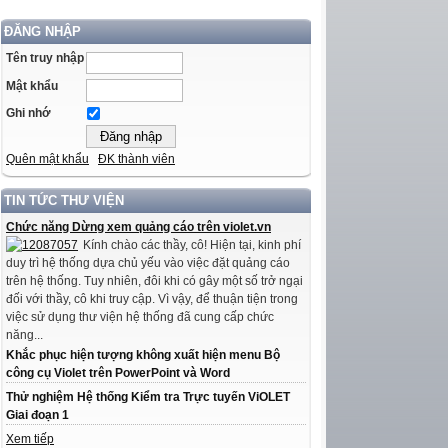
ĐĂNG NHẬP
Tên truy nhập
Mật khẩu
Ghi nhớ
Quên mật khẩu
ĐK thành viên
TIN TỨC THƯ VIỆN
Chức năng Dừng xem quảng cáo trên violet.vn
Kính chào các thầy, cô! Hiện tại, kinh phí
duy trì hệ thống dựa chủ yếu vào việc đặt quảng cáo
trên hệ thống. Tuy nhiên, đôi khi có gây một số trở ngại
đối với thầy, cô khi truy cập. Vì vậy, để thuận tiện trong
việc sử dụng thư viện hệ thống đã cung cấp chức
năng...
Khắc phục hiện tượng không xuất hiện menu Bộ
công cụ Violet trên PowerPoint và Word
Thử nghiệm Hệ thống Kiểm tra Trực tuyến ViOLET
Giai đoạn 1
Xem tiếp