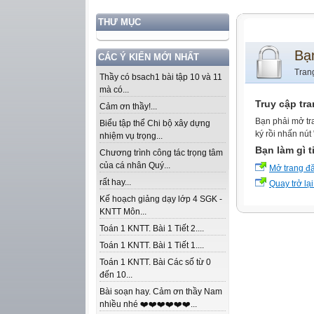
THƯ MỤC
Bạ
CÁC Ý KIẾN MỚI NHẤT
Tran
Thầy có bsach1 bài tập 10 và 11
mà có...
Truy cập tr
Cảm ơn thầy!...
Bạn phải mở tr
Biểu tập thể Chi bộ xây dựng
ký rồi nhấn nút
nhiệm vụ trọng...
Bạn làm gì t
Chương trình công tác trọng tâm
của cá nhân Quý...
Mở trang đ
rất hay...
Quay trở lại
Kế hoạch giảng dạy lớp 4 SGK -
KNTT Môn...
Toán 1 KNTT. Bài 1 Tiết 2....
Toán 1 KNTT. Bài 1 Tiết 1....
Toán 1 KNTT. Bài Các số từ 0
đến 10...
Bài soạn hay. Cảm ơn thầy Nam
nhiều nhé ❤️❤️❤️❤️❤️❤️...