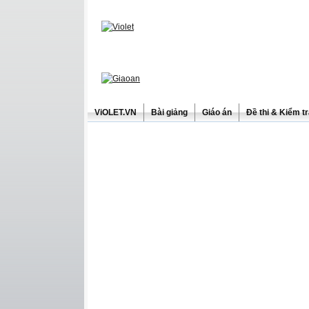
ViOLET.VN
Bài giảng
Giáo án
Đề thi & Kiểm t