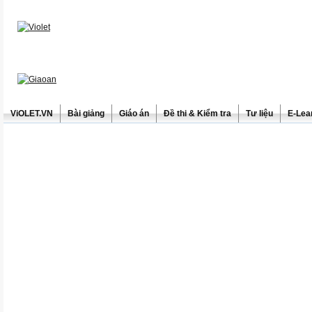
ViOLET.VN
Bài giảng
Giáo án
Đề thi & Kiểm tra
Tư liệu
E-Lea