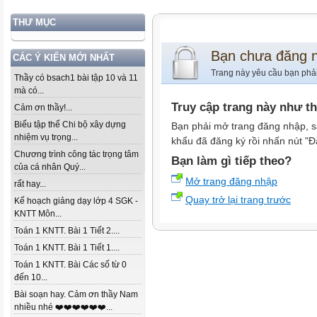
THƯ MỤC
Bạn chưa đăng 
CÁC Ý KIẾN MỚI NHẤT
Trang này yêu cầu bạn phả
Thầy có bsach1 bài tập 10 và 11
mà có...
Truy cập trang này như t
Cảm ơn thầy!...
Biểu tập thể Chi bộ xây dựng
Bạn phải mở trang đăng nhập, s
nhiệm vụ trọng...
khẩu đã đăng ký rồi nhấn nút "Đ
Chương trình công tác trọng tâm
Bạn làm gì tiếp theo?
của cá nhân Quý...
Mở trang đăng nhập
rất hay...
Quay trở lại trang trước
Kế hoạch giảng dạy lớp 4 SGK -
KNTT Môn...
Toán 1 KNTT. Bài 1 Tiết 2....
Toán 1 KNTT. Bài 1 Tiết 1....
Toán 1 KNTT. Bài Các số từ 0
đến 10...
Bài soạn hay. Cảm ơn thầy Nam
nhiều nhé ❤️❤️❤️❤️❤️❤️...