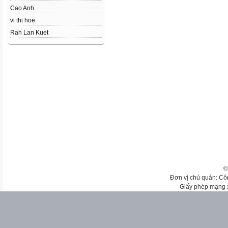
Cao Anh
vi thi hoe
Rah Lan Kuet
©
Đơn vị chủ quản: Cô
Giấy phép mạng 