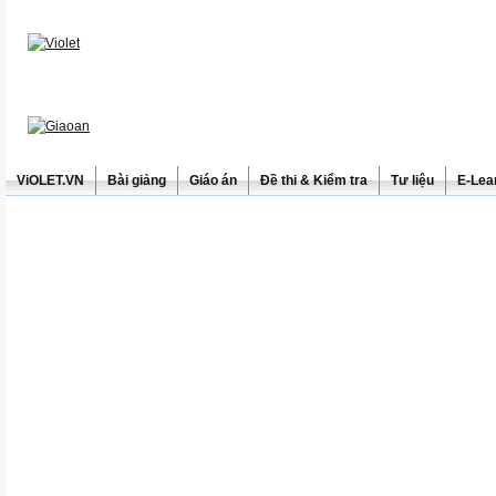
ViOLET.VN
Bài giảng
Giáo án
Đề thi & Kiểm tra
Tư liệu
E-Lea