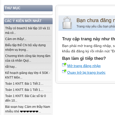
THƯ MỤC
Bạn chưa đăng 
CÁC Ý KIẾN MỚI NHẤT
Trang này yêu cầu bạn phả
Thầy có bsach1 bài tập 10 và 11
mà có...
Truy cập trang này như t
Cảm ơn thầy!...
Biểu tập thể Chi bộ xây dựng
Bạn phải mở trang đăng nhập, s
nhiệm vụ trọng...
khẩu đã đăng ký rồi nhấn nút "Đ
Chương trình công tác trọng tâm
Bạn làm gì tiếp theo?
của cá nhân Quý...
Mở trang đăng nhập
rất hay...
Quay trở lại trang trước
Kế hoạch giảng dạy lớp 4 SGK -
KNTT Môn...
Toán 1 KNTT. Bài 1 Tiết 2....
Toán 1 KNTT. Bài 1 Tiết 1....
Toán 1 KNTT. Bài Các số từ 0
đến 10...
Bài soạn hay. Cảm ơn thầy Nam
nhiều nhé ❤️❤️❤️❤️❤️❤️...