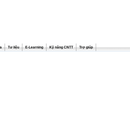
ra
Tư liệu
E-Learning
Kỹ năng CNTT
Trợ giúp