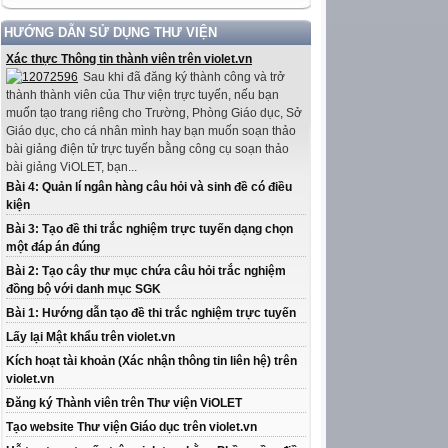
HƯỚNG DẪN SỬ DỤNG THƯ VIỆN
Xác thực Thông tin thành viên trên violet.vn
Sau khi đã đăng ký thành công và trở
thành thành viên của Thư viện trực tuyến, nếu bạn
muốn tạo trang riêng cho Trường, Phòng Giáo dục, Sở
Giáo dục, cho cá nhân mình hay bạn muốn soạn thảo
bài giảng điện tử trực tuyến bằng công cụ soạn thảo
bài giảng ViOLET, bạn...
Bài 4: Quản lí ngân hàng câu hỏi và sinh đề có điều
kiện
Bài 3: Tạo đề thi trắc nghiệm trực tuyến dạng chọn
một đáp án đúng
Bài 2: Tạo cây thư mục chứa câu hỏi trắc nghiệm
đồng bộ với danh mục SGK
Bài 1: Hướng dẫn tạo đề thi trắc nghiệm trực tuyến
Lấy lại Mật khẩu trên violet.vn
Kích hoạt tài khoản (Xác nhận thông tin liên hệ) trên
violet.vn
Đăng ký Thành viên trên Thư viện ViOLET
Tạo website Thư viện Giáo dục trên violet.vn