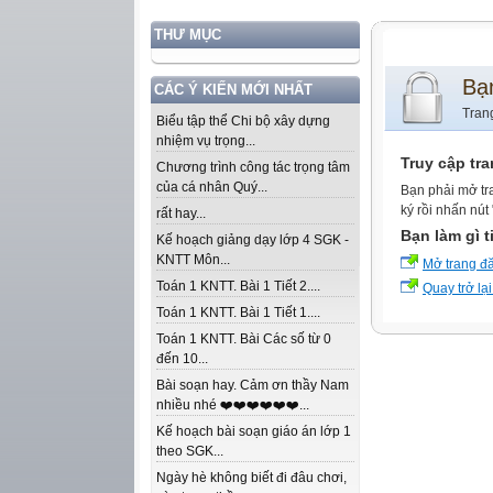
THƯ MỤC
Bạ
CÁC Ý KIẾN MỚI NHẤT
Tran
Biểu tập thể Chi bộ xây dựng
nhiệm vụ trọng...
Truy cập tr
Chương trình công tác trọng tâm
của cá nhân Quý...
Bạn phải mở tr
ký rồi nhấn nút
rất hay...
Bạn làm gì t
Kế hoạch giảng dạy lớp 4 SGK -
KNTT Môn...
Mở trang đ
Toán 1 KNTT. Bài 1 Tiết 2....
Quay trở lại
Toán 1 KNTT. Bài 1 Tiết 1....
Toán 1 KNTT. Bài Các số từ 0
đến 10...
Bài soạn hay. Cảm ơn thầy Nam
nhiều nhé ❤️❤️❤️❤️❤️❤️...
Kế hoạch bài soạn giáo án lớp 1
theo SGK...
Ngày hè không biết đi đâu chơi,