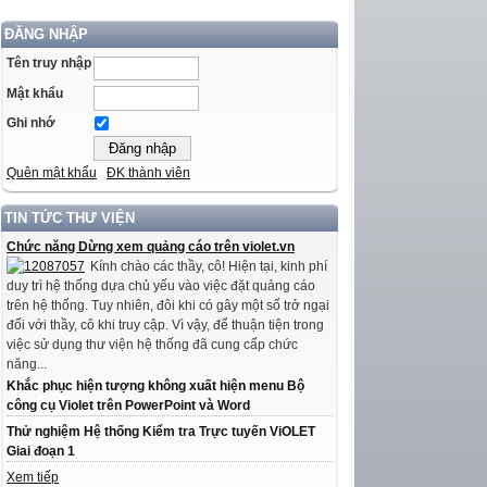
ĐĂNG NHẬP
Tên truy nhập
Mật khẩu
Ghi nhớ
Quên mật khẩu
ĐK thành viên
TIN TỨC THƯ VIỆN
Chức năng Dừng xem quảng cáo trên violet.vn
Kính chào các thầy, cô! Hiện tại, kinh phí
duy trì hệ thống dựa chủ yếu vào việc đặt quảng cáo
trên hệ thống. Tuy nhiên, đôi khi có gây một số trở ngại
đối với thầy, cô khi truy cập. Vì vậy, để thuận tiện trong
việc sử dụng thư viện hệ thống đã cung cấp chức
năng...
Khắc phục hiện tượng không xuất hiện menu Bộ
công cụ Violet trên PowerPoint và Word
Thử nghiệm Hệ thống Kiểm tra Trực tuyến ViOLET
Giai đoạn 1
Xem tiếp