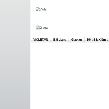
ViOLET.VN
Bài giảng
Giáo án
Đề thi & Kiểm t