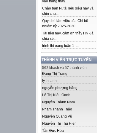
vào trang thầy...
Chào bạn N, tài liệu siêu hay và
chỉn chu...
Quy chế làm việc của Chi bộ
nhiệm kỳ 2025-2030...
Tài liệu hay, cảm ơn thầy HN đã
chia sẻ....
trinh thi oang tuần 1 ...
THÀNH VIÊN TRỰC TUYẾN
562 khách và 57 thành viên
Đang Thị Trang
lý thị anh
nguyễn phượng hằng
Lê Thị Kiều Oanh
Nguyên Thành Nam
Phạm Thanh Thảo
Nguyễn Quang Vũ
Nguyễn Thị Thu Hiên
Tần Đức Hòa