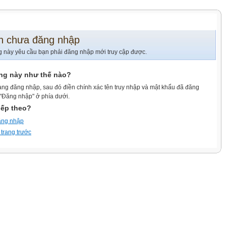
n chưa đăng nhập
g này yêu cầu bạn phải đăng nhập mới truy cập được.
ang này như thế nào?
ang đăng nhập, sau đó điền chính xác tên truy nhập và mật khẩu đã đăng
 "Đăng nhập" ở phía dưới.
iếp theo?
ăng nhập
 trang trước