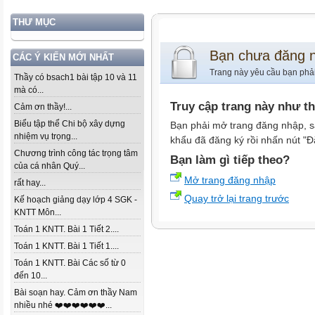
THƯ MỤC
Bạn chưa đăng 
CÁC Ý KIẾN MỚI NHẤT
Trang này yêu cầu bạn phả
Thầy có bsach1 bài tập 10 và 11
mà có...
Truy cập trang này như t
Cảm ơn thầy!...
Biểu tập thể Chi bộ xây dựng
Bạn phải mở trang đăng nhập, s
nhiệm vụ trọng...
khẩu đã đăng ký rồi nhấn nút "Đ
Chương trình công tác trọng tâm
Bạn làm gì tiếp theo?
của cá nhân Quý...
Mở trang đăng nhập
rất hay...
Quay trở lại trang trước
Kế hoạch giảng dạy lớp 4 SGK -
KNTT Môn...
Toán 1 KNTT. Bài 1 Tiết 2....
Toán 1 KNTT. Bài 1 Tiết 1....
Toán 1 KNTT. Bài Các số từ 0
đến 10...
Bài soạn hay. Cảm ơn thầy Nam
nhiều nhé ❤️❤️❤️❤️❤️❤️...