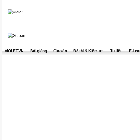
ViOLET.VN
Bài giảng
Giáo án
Đề thi & Kiểm tra
Tư liệu
E-Lea