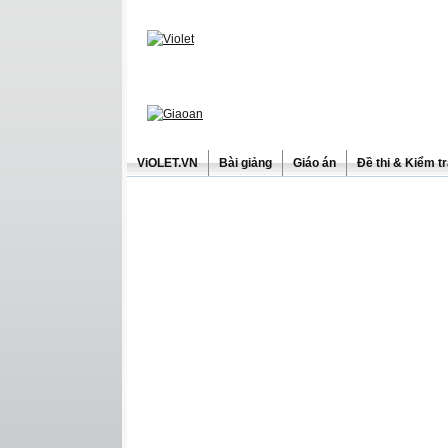
ViOLET.VN
Bài giảng
Giáo án
Đề thi & Kiểm t