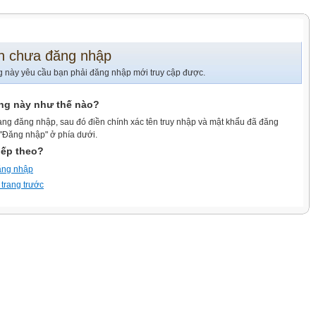
n chưa đăng nhập
g này yêu cầu bạn phải đăng nhập mới truy cập được.
ang này như thế nào?
ang đăng nhập, sau đó điền chính xác tên truy nhập và mật khẩu đã đăng
 "Đăng nhập" ở phía dưới.
iếp theo?
ăng nhập
 trang trước