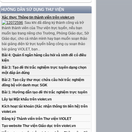
HƯỚNG DẪN SỬ DỤNG THƯ VIỆN
Xác thực Thông tin thành viên trên violet.vn
Sau khi đã đăng ký thành công và trở
thành thành viên của Thư viện trực tuyến, nếu bạn
muốn tạo trang riêng cho Trường, Phòng Giáo dục, Sở
Giáo dục, cho cá nhân mình hay bạn muốn soạn thảo
bài giảng điện tử trực tuyến bằng công cụ soạn thảo
bài giảng ViOLET, bạn...
Bài 4: Quản lí ngân hàng câu hỏi và sinh đề có điều
kiện
Bài 3: Tạo đề thi trắc nghiệm trực tuyến dạng chọn
một đáp án đúng
Bài 2: Tạo cây thư mục chứa câu hỏi trắc nghiệm
đồng bộ với danh mục SGK
Bài 1: Hướng dẫn tạo đề thi trắc nghiệm trực tuyến
Lấy lại Mật khẩu trên violet.vn
Kích hoạt tài khoản (Xác nhận thông tin liên hệ) trên
violet.vn
Đăng ký Thành viên trên Thư viện ViOLET
Tạo website Thư viện Giáo dục trên violet.vn