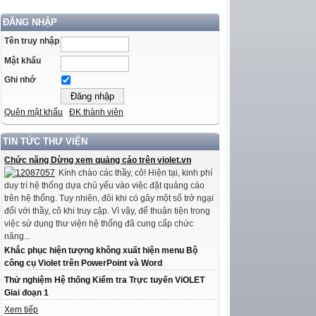
ĐĂNG NHẬP
Tên truy nhập
Mật khẩu
Ghi nhớ
Quên mật khẩu
ĐK thành viên
TIN TỨC THƯ VIỆN
Chức năng Dừng xem quảng cáo trên violet.vn
Kính chào các thầy, cô! Hiện tại, kinh phí
duy trì hệ thống dựa chủ yếu vào việc đặt quảng cáo
trên hệ thống. Tuy nhiên, đôi khi có gây một số trở ngại
đối với thầy, cô khi truy cập. Vì vậy, để thuận tiện trong
việc sử dụng thư viện hệ thống đã cung cấp chức
năng...
Khắc phục hiện tượng không xuất hiện menu Bộ
công cụ Violet trên PowerPoint và Word
Thử nghiệm Hệ thống Kiểm tra Trực tuyến ViOLET
Giai đoạn 1
Xem tiếp