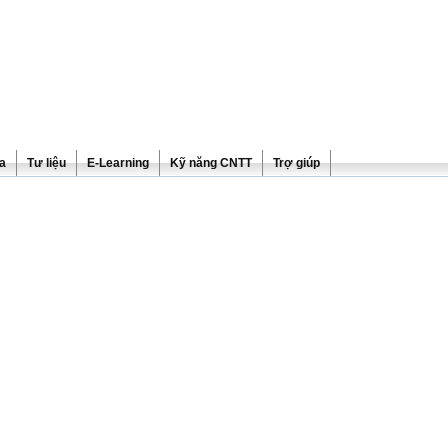
ra
Tư liệu
E-Learning
Kỹ năng CNTT
Trợ giúp