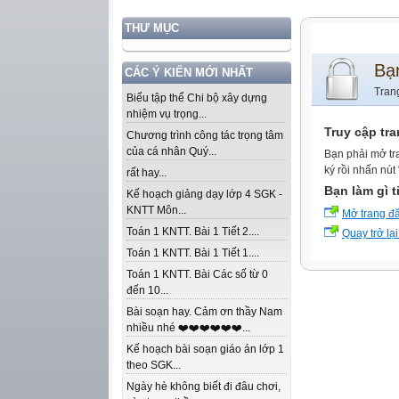
THƯ MỤC
Bạ
CÁC Ý KIẾN MỚI NHẤT
Tran
Biểu tập thể Chi bộ xây dựng
nhiệm vụ trọng...
Truy cập tr
Chương trình công tác trọng tâm
của cá nhân Quý...
Bạn phải mở tr
ký rồi nhấn nút
rất hay...
Bạn làm gì t
Kế hoạch giảng dạy lớp 4 SGK -
KNTT Môn...
Mở trang đ
Toán 1 KNTT. Bài 1 Tiết 2....
Quay trở lại
Toán 1 KNTT. Bài 1 Tiết 1....
Toán 1 KNTT. Bài Các số từ 0
đến 10...
Bài soạn hay. Cảm ơn thầy Nam
nhiều nhé ❤️❤️❤️❤️❤️❤️...
Kế hoạch bài soạn giáo án lớp 1
theo SGK...
Ngày hè không biết đi đâu chơi,