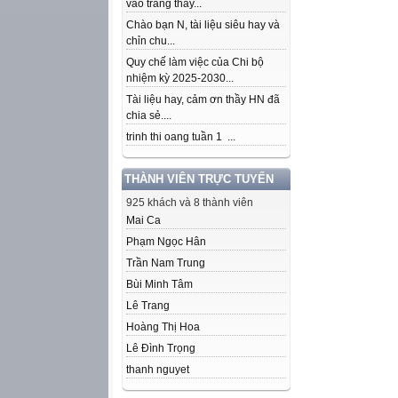
vào trang thầy...
Chào bạn N, tài liệu siêu hay và
chỉn chu...
Quy chế làm việc của Chi bộ
nhiệm kỳ 2025-2030...
Tài liệu hay, cảm ơn thầy HN đã
chia sẻ....
trinh thi oang tuần 1 ...
THÀNH VIÊN TRỰC TUYẾN
925 khách và 8 thành viên
Mai Ca
Phạm Ngọc Hân
Trần Nam Trung
Bùi Minh Tâm
Lê Trang
Hoàng Thị Hoa
Lê Đình Trọng
thanh nguyet