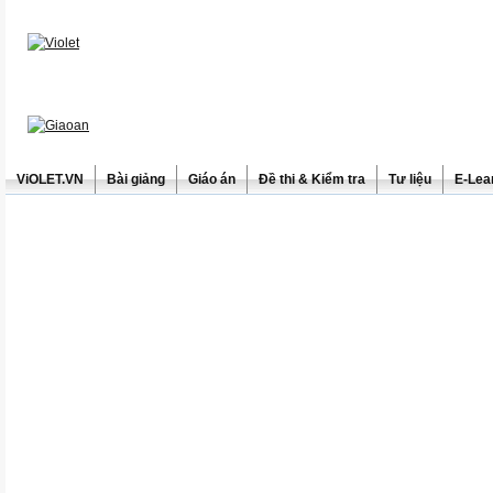
ViOLET.VN
Bài giảng
Giáo án
Đề thi & Kiểm tra
Tư liệu
E-Lea