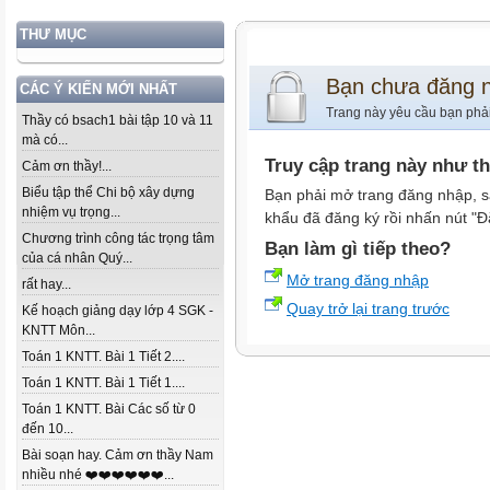
THƯ MỤC
Bạn chưa đăng 
CÁC Ý KIẾN MỚI NHẤT
Trang này yêu cầu bạn phả
Thầy có bsach1 bài tập 10 và 11
mà có...
Truy cập trang này như t
Cảm ơn thầy!...
Biểu tập thể Chi bộ xây dựng
Bạn phải mở trang đăng nhập, s
nhiệm vụ trọng...
khẩu đã đăng ký rồi nhấn nút "Đ
Chương trình công tác trọng tâm
Bạn làm gì tiếp theo?
của cá nhân Quý...
Mở trang đăng nhập
rất hay...
Quay trở lại trang trước
Kế hoạch giảng dạy lớp 4 SGK -
KNTT Môn...
Toán 1 KNTT. Bài 1 Tiết 2....
Toán 1 KNTT. Bài 1 Tiết 1....
Toán 1 KNTT. Bài Các số từ 0
đến 10...
Bài soạn hay. Cảm ơn thầy Nam
nhiều nhé ❤️❤️❤️❤️❤️❤️...