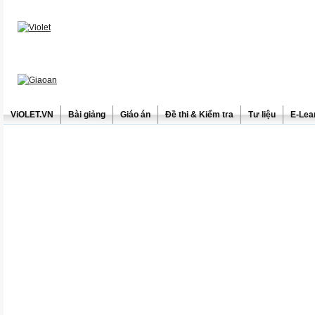
ViOLET.VN
Bài giảng
Giáo án
Đề thi & Kiểm tra
Tư liệu
E-Lea