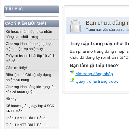
THƯ MỤC
Bạn chưa đăng 
CÁC Ý KIẾN MỚI NHẤT
Trang này yêu cầu bạn phả
Kế hoạch hành động cá nhân
nâng cao chất lượng...
Truy cập trang này như t
Chương trình hành động thực
hiện nhiệm vụ nhiệm kỳ...
Bạn phải mở trang đăng nhập, s
Thầy có bsach1 bài tập 10 và 11
khẩu đã đăng ký rồi nhấn nút "Đ
mà có...
Bạn làm gì tiếp theo?
Cảm ơn thầy!...
Mở trang đăng nhập
Biểu tập thể Chi bộ xây dựng
nhiệm vụ trọng...
Quay trở lại trang trước
Chương trình công tác trọng tâm
của cá nhân Quý...
rất hay...
Kế hoạch giảng dạy lớp 4 SGK -
KNTT Môn...
Toán 1 KNTT. Bài 1 Tiết 2....
Toán 1 KNTT. Bài 1 Tiết 1....