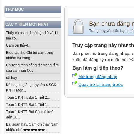
THƯ MỤC
Bạn chưa đăng 
CÁC Ý KIẾN MỚI NHẤT
Trang này yêu cầu bạn phả
Thầy có bsach1 bài tập 10 và 11
mà có...
Truy cập trang này như t
Cảm ơn thầy!...
Biểu tập thể Chi bộ xây dựng
Bạn phải mở trang đăng nhập, s
nhiệm vụ trọng...
khẩu đã đăng ký rồi nhấn nút "Đ
Chương trình công tác trọng tâm
Bạn làm gì tiếp theo?
của cá nhân Quý...
Mở trang đăng nhập
rất hay...
Quay trở lại trang trước
Kế hoạch giảng dạy lớp 4 SGK -
KNTT Môn...
Toán 1 KNTT. Bài 1 Tiết 2....
Toán 1 KNTT. Bài 1 Tiết 1....
Toán 1 KNTT. Bài Các số từ 0
đến 10...
Bài soạn hay. Cảm ơn thầy Nam
nhiều nhé ❤️❤️❤️❤️❤️❤️...