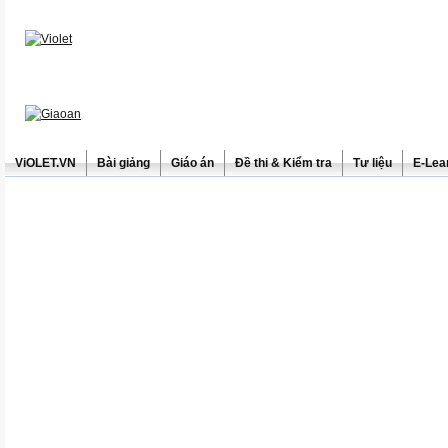
ViOLET.VN
Bài giảng
Giáo án
Đề thi & Kiểm tra
Tư liệu
E-Lea