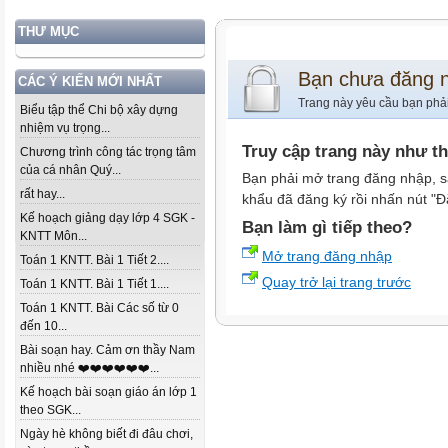
THƯ MỤC
Bạn chưa đăng 
CÁC Ý KIẾN MỚI NHẤT
Trang này yêu cầu bạn phả
Biểu tập thể Chi bộ xây dựng
nhiệm vụ trọng...
Truy cập trang này như t
Chương trình công tác trọng tâm
của cá nhân Quý...
Bạn phải mở trang đăng nhập, s
rất hay...
khẩu đã đăng ký rồi nhấn nút "Đ
Kế hoạch giảng dạy lớp 4 SGK -
Bạn làm gì tiếp theo?
KNTT Môn...
Mở trang đăng nhập
Toán 1 KNTT. Bài 1 Tiết 2....
Quay trở lại trang trước
Toán 1 KNTT. Bài 1 Tiết 1....
Toán 1 KNTT. Bài Các số từ 0
đến 10...
Bài soạn hay. Cảm ơn thầy Nam
nhiều nhé ❤️❤️❤️❤️❤️❤️...
Kế hoạch bài soạn giáo án lớp 1
theo SGK...
Ngày hè không biết đi đâu chơi,