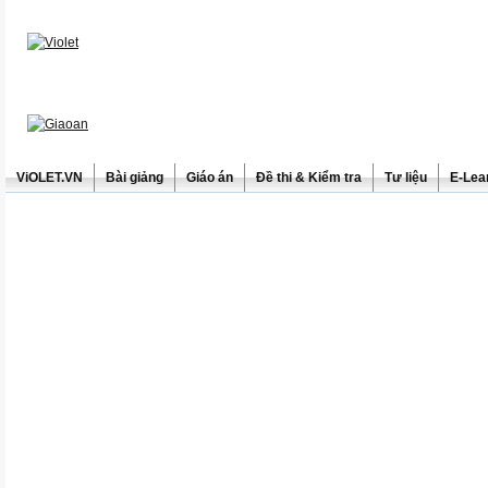
ViOLET.VN
Bài giảng
Giáo án
Đề thi & Kiểm tra
Tư liệu
E-Lea