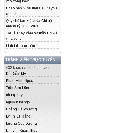
vào trang thầy...
Chào bạn N, tài liệu siêu hay và
chỉn chu...
Quy chế làm việc của Chi bộ
nhiệm kỳ 2025-2030...
Tài liệu hay, cảm ơn thầy HN đã
chia sẻ....
trinh thi oang tuần 1 ...
THÀNH VIÊN TRỰC TUYẾN
432 khách và 25 thành viên
Đỗ Diễm My
Phan Minh Ngọc
Trần Sơn Lâm
hồ thị thúy
nguyễn thị nga
Hoàng Hà Phương
Lý Thị Lệ Hằng
Lương Quý Dương
Nguyễn Xuân Thuỷ