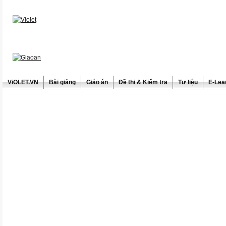
ViOLET.VN
Bài giảng
Giáo án
Đề thi & Kiểm tra
Tư liệu
E-Lea