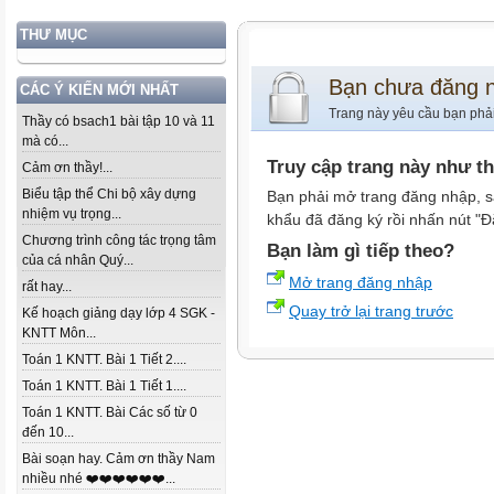
THƯ MỤC
Bạn chưa đăng 
CÁC Ý KIẾN MỚI NHẤT
Trang này yêu cầu bạn phả
Thầy có bsach1 bài tập 10 và 11
mà có...
Truy cập trang này như t
Cảm ơn thầy!...
Biểu tập thể Chi bộ xây dựng
Bạn phải mở trang đăng nhập, s
nhiệm vụ trọng...
khẩu đã đăng ký rồi nhấn nút "Đ
Chương trình công tác trọng tâm
Bạn làm gì tiếp theo?
của cá nhân Quý...
Mở trang đăng nhập
rất hay...
Quay trở lại trang trước
Kế hoạch giảng dạy lớp 4 SGK -
KNTT Môn...
Toán 1 KNTT. Bài 1 Tiết 2....
Toán 1 KNTT. Bài 1 Tiết 1....
Toán 1 KNTT. Bài Các số từ 0
đến 10...
Bài soạn hay. Cảm ơn thầy Nam
nhiều nhé ❤️❤️❤️❤️❤️❤️...