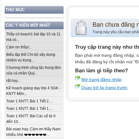
THƯ MỤC
Bạn chưa đăng 
CÁC Ý KIẾN MỚI NHẤT
Trang này yêu cầu bạn phả
Thầy có bsach1 bài tập 10 và 11
mà có...
Truy cập trang này như t
Cảm ơn thầy!...
Biểu tập thể Chi bộ xây dựng
Bạn phải mở trang đăng nhập, s
nhiệm vụ trọng...
khẩu đã đăng ký rồi nhấn nút "Đ
Chương trình công tác trọng tâm
Bạn làm gì tiếp theo?
của cá nhân Quý...
Mở trang đăng nhập
rất hay...
Quay trở lại trang trước
Kế hoạch giảng dạy lớp 4 SGK -
KNTT Môn...
Toán 1 KNTT. Bài 1 Tiết 2....
Toán 1 KNTT. Bài 1 Tiết 1....
Toán 1 KNTT. Bài Các số từ 0
đến 10...
Bài soạn hay. Cảm ơn thầy Nam
nhiều nhé ❤️❤️❤️❤️❤️❤️...