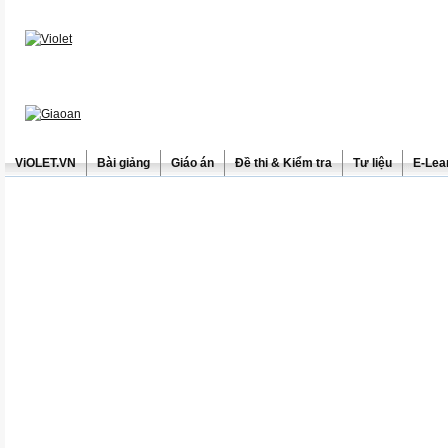
ViOLET.VN
Bài giảng
Giáo án
Đề thi & Kiểm tra
Tư liệu
E-Lea