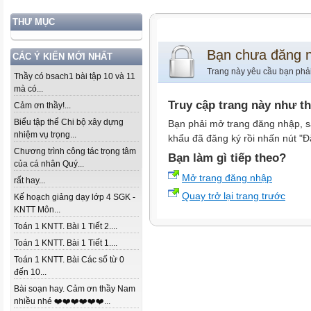
THƯ MỤC
Bạn chưa đăng 
CÁC Ý KIẾN MỚI NHẤT
Trang này yêu cầu bạn phả
Thầy có bsach1 bài tập 10 và 11
mà có...
Truy cập trang này như t
Cảm ơn thầy!...
Biểu tập thể Chi bộ xây dựng
Bạn phải mở trang đăng nhập, s
nhiệm vụ trọng...
khẩu đã đăng ký rồi nhấn nút "Đ
Chương trình công tác trọng tâm
Bạn làm gì tiếp theo?
của cá nhân Quý...
Mở trang đăng nhập
rất hay...
Quay trở lại trang trước
Kế hoạch giảng dạy lớp 4 SGK -
KNTT Môn...
Toán 1 KNTT. Bài 1 Tiết 2....
Toán 1 KNTT. Bài 1 Tiết 1....
Toán 1 KNTT. Bài Các số từ 0
đến 10...
Bài soạn hay. Cảm ơn thầy Nam
nhiều nhé ❤️❤️❤️❤️❤️❤️...