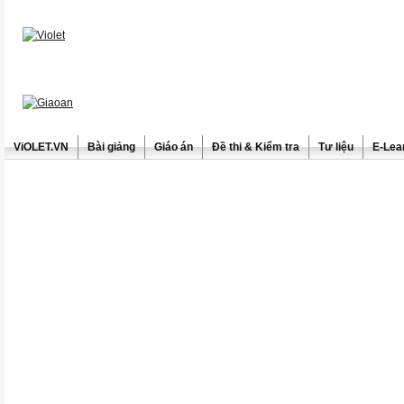
ViOLET.VN
Bài giảng
Giáo án
Đề thi & Kiểm tra
Tư liệu
E-Lea