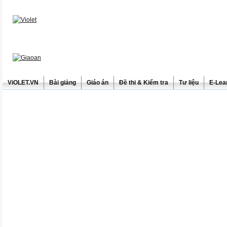
ViOLET.VN
Bài giảng
Giáo án
Đề thi & Kiểm tra
Tư liệu
E-Lea