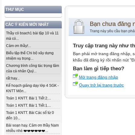
THƯ MỤC
Bạn chưa đăng 
CÁC Ý KIẾN MỚI NHẤT
Trang này yêu cầu bạn phả
Thầy có bsach1 bài tập 10 và 11
mà có...
Truy cập trang này như t
Cảm ơn thầy!...
Biểu tập thể Chi bộ xây dựng
Bạn phải mở trang đăng nhập, s
nhiệm vụ trọng...
khẩu đã đăng ký rồi nhấn nút "Đ
Chương trình công tác trọng tâm
Bạn làm gì tiếp theo?
của cá nhân Quý...
Mở trang đăng nhập
rất hay...
Quay trở lại trang trước
Kế hoạch giảng dạy lớp 4 SGK -
KNTT Môn...
Toán 1 KNTT. Bài 1 Tiết 2....
Toán 1 KNTT. Bài 1 Tiết 1....
Toán 1 KNTT. Bài Các số từ 0
đến 10...
Bài soạn hay. Cảm ơn thầy Nam
nhiều nhé ❤️❤️❤️❤️❤️❤️...