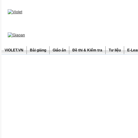
ViOLET.VN
Bài giảng
Giáo án
Đề thi & Kiểm tra
Tư liệu
E-Lea