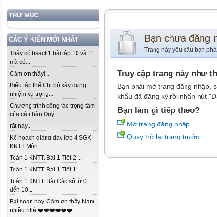
THƯ MỤC
Bạn chưa đăng 
CÁC Ý KIẾN MỚI NHẤT
Trang này yêu cầu bạn phả
Thầy có bsach1 bài tập 10 và 11
mà có...
Truy cập trang này như t
Cảm ơn thầy!...
Biểu tập thể Chi bộ xây dựng
Bạn phải mở trang đăng nhập, s
nhiệm vụ trọng...
khẩu đã đăng ký rồi nhấn nút "Đ
Chương trình công tác trọng tâm
Bạn làm gì tiếp theo?
của cá nhân Quý...
Mở trang đăng nhập
rất hay...
Quay trở lại trang trước
Kế hoạch giảng dạy lớp 4 SGK -
KNTT Môn...
Toán 1 KNTT. Bài 1 Tiết 2....
Toán 1 KNTT. Bài 1 Tiết 1....
Toán 1 KNTT. Bài Các số từ 0
đến 10...
Bài soạn hay. Cảm ơn thầy Nam
nhiều nhé ❤️❤️❤️❤️❤️❤️...