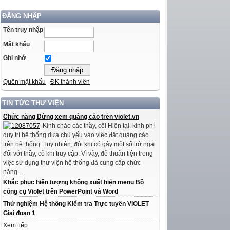
ĐĂNG NHẬP
Tên truy nhập
Mật khẩu
Ghi nhớ
Quên mật khẩu
ĐK thành viên
TIN TỨC THƯ VIỆN
Chức năng Dừng xem quảng cáo trên violet.vn
Kính chào các thầy, cô! Hiện tại, kinh phí
duy trì hệ thống dựa chủ yếu vào việc đặt quảng cáo
trên hệ thống. Tuy nhiên, đôi khi có gây một số trở ngại
đối với thầy, cô khi truy cập. Vì vậy, để thuận tiện trong
việc sử dụng thư viện hệ thống đã cung cấp chức
năng...
Khắc phục hiện tượng không xuất hiện menu Bộ
công cụ Violet trên PowerPoint và Word
Thử nghiệm Hệ thống Kiểm tra Trực tuyến ViOLET
Giai đoạn 1
Xem tiếp