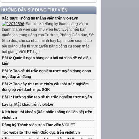
HƯỚNG DẪN SỬ DỤNG THƯ VIỆN
Xác thực Thông tin thành viên trên violet.vn
Sau khi đã đăng ký thành công và trở
thành thành viên của Thư viện trực tuyến, nếu bạn
muốn tạo trang riêng cho Trường, Phòng Giáo dục, Sở
Giáo dục, cho cá nhân mình hay bạn muốn soạn thảo
bài giảng điện tử trực tuyến bằng công cụ soạn thảo
bài giảng ViOLET, bạn...
Bài 4: Quản lí ngân hàng câu hỏi và sinh đề có điều
kiện
Bài 3: Tạo đề thi trắc nghiệm trực tuyến dạng chọn
một đáp án đúng
Bài 2: Tạo cây thư mục chứa câu hỏi trắc nghiệm
đồng bộ với danh mục SGK
Bài 1: Hướng dẫn tạo đề thi trắc nghiệm trực tuyến
Lấy lại Mật khẩu trên violet.vn
Kích hoạt tài khoản (Xác nhận thông tin liên hệ) trên
violet.vn
Đăng ký Thành viên trên Thư viện ViOLET
Tạo website Thư viện Giáo dục trên violet.vn