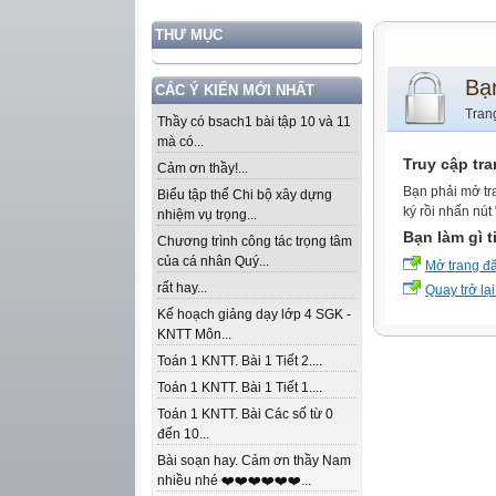
THƯ MỤC
Bạ
CÁC Ý KIẾN MỚI NHẤT
Tran
Thầy có bsach1 bài tập 10 và 11
mà có...
Truy cập tr
Cảm ơn thầy!...
Bạn phải mở tr
Biểu tập thể Chi bộ xây dựng
ký rồi nhấn nút
nhiệm vụ trọng...
Bạn làm gì t
Chương trình công tác trọng tâm
của cá nhân Quý...
Mở trang đ
rất hay...
Quay trở lại
Kế hoạch giảng dạy lớp 4 SGK -
KNTT Môn...
Toán 1 KNTT. Bài 1 Tiết 2....
Toán 1 KNTT. Bài 1 Tiết 1....
Toán 1 KNTT. Bài Các số từ 0
đến 10...
Bài soạn hay. Cảm ơn thầy Nam
nhiều nhé ❤️❤️❤️❤️❤️❤️...