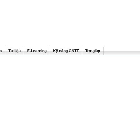
ra
Tư liệu
E-Learning
Kỹ năng CNTT
Trợ giúp