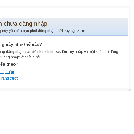
n chưa đăng nhập
g này yêu cầu bạn phải đăng nhập mới truy cập được.
ang này như thế nào?
ang đăng nhập, sau đó điền chính xác tên truy nhập và mật khẩu đã đăng
 "Đăng nhập" ở phía dưới.
iếp theo?
ăng nhập
 trang trước