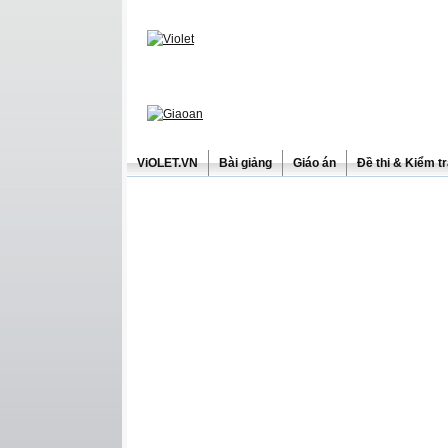
ViOLET.VN
Bài giảng
Giáo án
Đề thi & Kiểm t