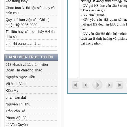
vào trang thầy...
Chào bạn N, tài liệu siêu hay và
chỉn chu...
Quy chế làm việc của Chi bộ
nhiệm kỳ 2025-2030...
Tài liệu hay, cảm ơn thầy HN đã
chia sẻ....
trinh thi oang tuần 1 ...
THÀNH VIÊN TRỰC TUYẾN
618 khách và 11 thành viên
Đoàn Thị Phương Thảo
Nguyên Ngọc Điều
Vũ Minh Vịnh
Kiều My
phan van dat
Nguyễn Thị Thu
Trần Văn Rê
Phạm Việt Bắc
Lê Văn Quyền