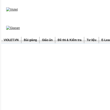
ViOLET.VN
Bài giảng
Giáo án
Đề thi & Kiểm tra
Tư liệu
E-Lea