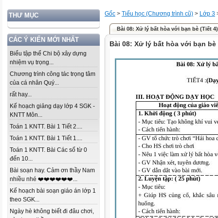
Gốc
>
Tiểu học (Chương trình cũ)
>
Lớp 3
THƯ MỤC
Bài 08: Xử lý bất hòa với bạn bè (Tiết 4)
CÁC Ý KIẾN MỚI NHẤT
Bài 08: Xử lý bất hòa với bạn bè 
Biểu tập thể Chi bộ xây dựng
nhiệm vụ trọng...
Chương trình công tác trọng tâm
của cá nhân Quý...
rất hay...
Kế hoạch giảng dạy lớp 4 SGK -
KNTT Môn...
Toán 1 KNTT. Bài 1 Tiết 2....
Toán 1 KNTT. Bài 1 Tiết 1....
Toán 1 KNTT. Bài Các số từ 0
đến 10...
Bài soạn hay. Cảm ơn thầy Nam
nhiều nhé ❤️❤️❤️❤️❤️❤️...
Kế hoạch bài soạn giáo án lớp 1
theo SGK...
Ngày hè không biết đi đâu chơi,