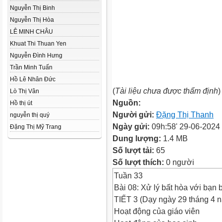
Nguyễn Thị Binh
Nguyễn Thị Hòa
LÊ MINH CHÂU
Khuat Thi Thuan Yen
Nguyễn Đình Hưng
Trần Minh Tuấn
Hồ Lê Nhân Đức
(
Tài liệu chưa được thẩm định
)
Lò Thị Vân
Nguồn:
Hồ thị út
Người gửi:
Đặng Thị Thanh
nguyễn thị quý
Ngày gửi:
09h:58' 29-06-2024
Đặng Thị Mỹ Trang
Dung lượng:
1.4 MB
Số lượt tải:
65
Số lượt thích:
0 người
Tuần 33
Bài 08: Xử lý bất hòa với bạn bè
TIẾT 3 (Dạy ngày 29 tháng 4 
Hoạt động của giáo viên