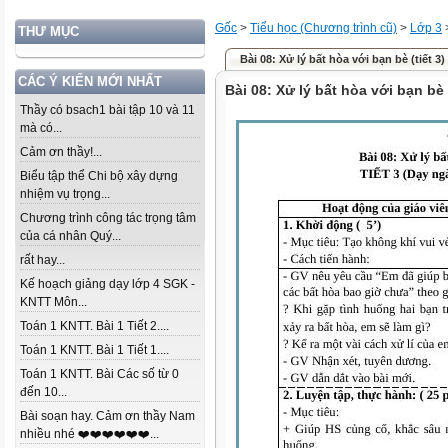
Gốc
>
Tiểu học (Chương trình cũ)
>
Lớp 3
THƯ MỤC
Bài 08: Xử lý bất hòa với bạn bè (tiết 3)
CÁC Ý KIẾN MỚI NHẤT
Bài 08: Xử lý bất hòa với bạn bè (
Thầy có bsach1 bài tập 10 và 11
mà có...
Cảm ơn thầy!...
Biểu tập thể Chi bộ xây dựng
nhiệm vụ trọng...
Chương trình công tác trọng tâm
của cá nhân Quý...
rất hay...
Kế hoạch giảng dạy lớp 4 SGK -
KNTT Môn...
Toán 1 KNTT. Bài 1 Tiết 2....
Toán 1 KNTT. Bài 1 Tiết 1....
Toán 1 KNTT. Bài Các số từ 0
đến 10...
Bài soạn hay. Cảm ơn thầy Nam
nhiều nhé ❤️❤️❤️❤️❤️❤️...