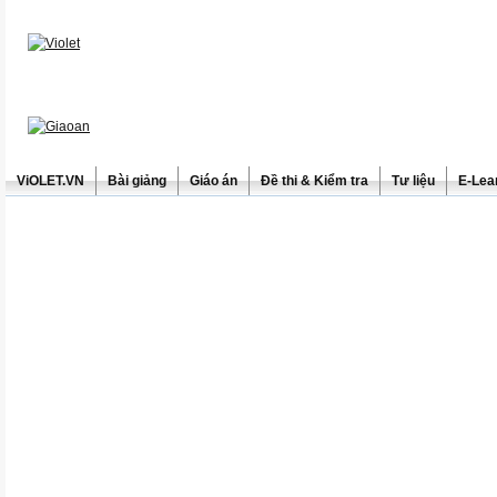
ViOLET.VN
Bài giảng
Giáo án
Đề thi & Kiểm tra
Tư liệu
E-Lea