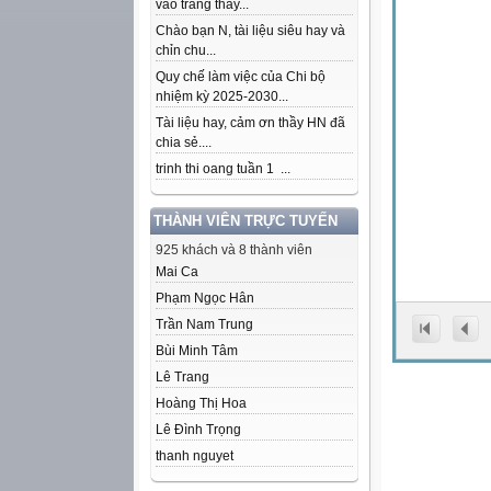
vào trang thầy...
Chào bạn N, tài liệu siêu hay và
chỉn chu...
Quy chế làm việc của Chi bộ
nhiệm kỳ 2025-2030...
Tài liệu hay, cảm ơn thầy HN đã
chia sẻ....
trinh thi oang tuần 1 ...
THÀNH VIÊN TRỰC TUYẾN
925 khách và 8 thành viên
Mai Ca
Phạm Ngọc Hân
Trần Nam Trung
Bùi Minh Tâm
Lê Trang
Hoàng Thị Hoa
Lê Đình Trọng
thanh nguyet