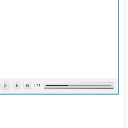
1
/
3