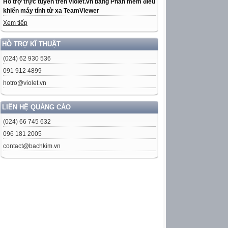
Hỗ trợ trực tuyến trên violet.vn bằng Phần mềm điều
khiển máy tính từ xa TeamViewer
Xem tiếp
HỖ TRỢ KĨ THUẬT
(024) 62 930 536
091 912 4899
hotro@violet.vn
LIÊN HỆ QUẢNG CÁO
(024) 66 745 632
096 181 2005
contact@bachkim.vn