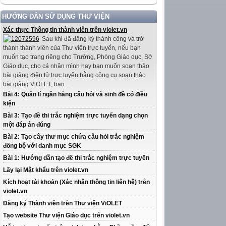
HƯỚNG DẪN SỬ DỤNG THƯ VIỆN
Xác thực Thông tin thành viên trên violet.vn
Sau khi đã đăng ký thành công và trở
thành thành viên của Thư viện trực tuyến, nếu bạn
muốn tạo trang riêng cho Trường, Phòng Giáo dục, Sở
Giáo dục, cho cá nhân mình hay bạn muốn soạn thảo
bài giảng điện tử trực tuyến bằng công cụ soạn thảo
bài giảng ViOLET, bạn...
Bài 4: Quản lí ngân hàng câu hỏi và sinh đề có điều
kiện
Bài 3: Tạo đề thi trắc nghiệm trực tuyến dạng chọn
một đáp án đúng
Bài 2: Tạo cây thư mục chứa câu hỏi trắc nghiệm
đồng bộ với danh mục SGK
Bài 1: Hướng dẫn tạo đề thi trắc nghiệm trực tuyến
Lấy lại Mật khẩu trên violet.vn
Kích hoạt tài khoản (Xác nhận thông tin liên hệ) trên
violet.vn
Đăng ký Thành viên trên Thư viện ViOLET
Tạo website Thư viện Giáo dục trên violet.vn