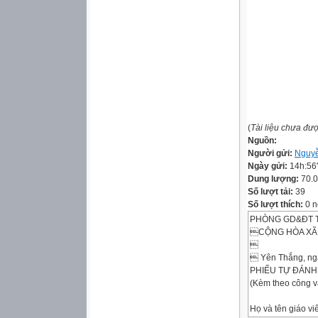
(
Tài liệu chưa đư
Nguồn:
Người gửi:
Nguy
Ngày gửi:
14h:56
Dung lượng:
70.
Số lượt tải:
39
Số lượt thích:
0 n
PHÒNG GD&ĐT 
CỘNG HÒA XÃ H

 Yên Thắng, ng
PHIẾU TỰ ĐÁNH
(Kèm theo công 
Họ và tên giá