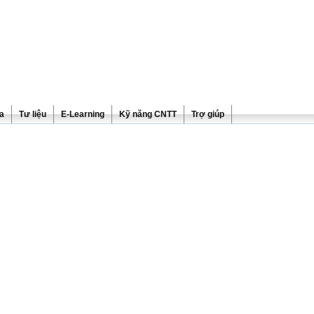
ra
Tư liệu
E-Learning
Kỹ năng CNTT
Trợ giúp