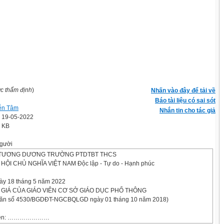
ợc thẩm định
)
Nhấn vào đây để tải về
Báo tài liệu có sai sót
ễn Tâm
Nhắn tin cho tác giả
' 19-05-2022
0 KB
gười
TƯƠNG DƯƠNG TRƯỜNG PTDTBT THCS
ỘI CHỦ NGHĨA VIỆT NAM Độc lập - Tự do - Hạnh phúc
ày 18 tháng 5 năm 2022
 GIÁ CỦA GIÁO VIÊN CƠ SỞ GIÁO DỤC PHỔ THÔNG
văn số 4530/BGDĐT-NGCBQLGD ngày 01 tháng 10 năm 2018)
o viên: …………………