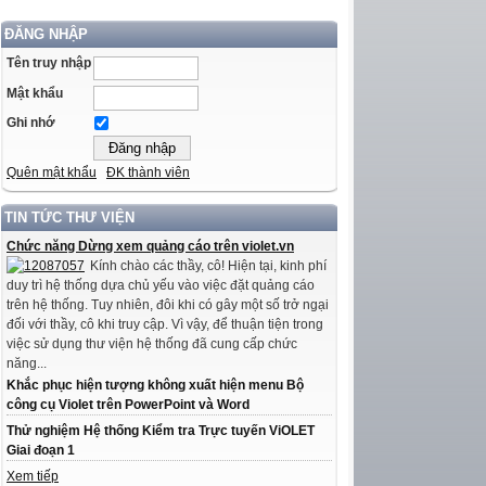
ĐĂNG NHẬP
Tên truy nhập
Mật khẩu
Ghi nhớ
Quên mật khẩu
ĐK thành viên
TIN TỨC THƯ VIỆN
Chức năng Dừng xem quảng cáo trên violet.vn
Kính chào các thầy, cô! Hiện tại, kinh phí
duy trì hệ thống dựa chủ yếu vào việc đặt quảng cáo
trên hệ thống. Tuy nhiên, đôi khi có gây một số trở ngại
đối với thầy, cô khi truy cập. Vì vậy, để thuận tiện trong
việc sử dụng thư viện hệ thống đã cung cấp chức
năng...
Khắc phục hiện tượng không xuất hiện menu Bộ
công cụ Violet trên PowerPoint và Word
Thử nghiệm Hệ thống Kiểm tra Trực tuyến ViOLET
Giai đoạn 1
Xem tiếp