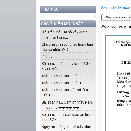
Gốc
>
Giáo án khác
THƯ MỤC
Xếp loại cuối n
CÁC Ý KIẾN MỚI NHẤT
Xếp loại cuối
Biểu tập thể Chi bộ xây dựng
nhiệm vụ trọng...
Chương trình công tác trọng tâm
của cá nhân Quý...
rất hay...
Kế hoạch giảng dạy lớp 4 SGK -
KNTT Môn...
Toán 1 KNTT. Bài 1 Tiết 2....
Toán 1 KNTT. Bài 1 Tiết 1....
Toán 1 KNTT. Bài Các số từ 0
đến 10...
Bài soạn hay. Cảm ơn thầy Nam
nhiều nhé ❤️❤️❤️❤️❤️❤️...
Kế hoạch bài soạn giáo án lớp 1
theo SGK...
Ngày hè không biết đi đâu chơi,