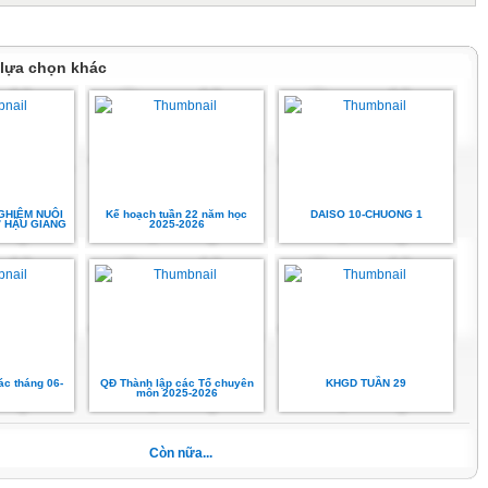
 đức nhà giáo
 lựa chọn khác
 và phân loại viên chức ghi nhận giáo viên hoàn thành tốt nhiệm vụ.
ng cách nhà giáo
GHIỆM NUÔI
Kế hoạch tuần 22 năm học
DAISO 10-CHUONG 1
 HẬU GIANG
2025-2026
nhóm chuyên môn/tổ chuyên môn về việc có phong cách mẫu mực trong thực
 học, giáo dục;
 rèn luyện của học sinh lớp dạy có sự tiến bộ rõ rệt.
hát triển chuyên môn, nghiệp vụ
ác tháng 06-
QĐ Thành lập các Tổ chuyên
KHGD TUẦN 29
môn 2025-2026
Còn nữa...
t triển chuyên môn bản thân