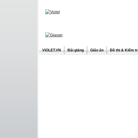
ViOLET.VN
Bài giảng
Giáo án
Đề thi & Kiểm t