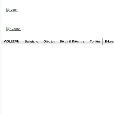
ViOLET.VN
Bài giảng
Giáo án
Đề thi & Kiểm tra
Tư liệu
E-Lea