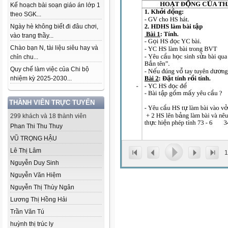
Kế hoạch bài soạn giáo án lớp 1
theo SGK...
Ngày hè không biết đi đâu chơi,
vào trang thầy...
Chào bạn N, tài liệu siêu hay và
chỉn chu...
Quy chế làm việc của Chi bộ
nhiệm kỳ 2025-2030...
THÀNH VIÊN TRỰC TUYẾN
299 khách và 18 thành viên
Phan Thi Thu Thuy
VŨ TRỌNG HẬU
Lê Thị Lâm
1
Nguyễn Duy Sinh
Nguyễn Văn Hiệm
Nguyễn Thị Thùy Ngân
Lương Thị Hồng Hải
Trần Văn Tú
huỳnh thị trúc ly