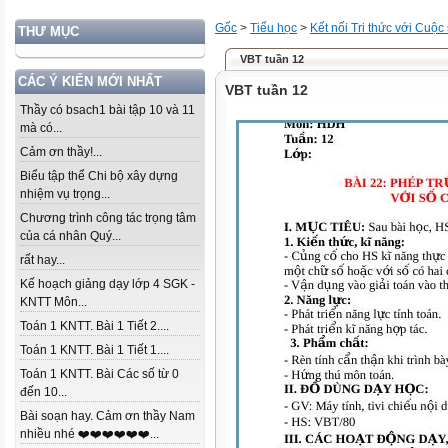
Gốc
>
Tiểu học
>
Kết nối Tri thức với Cuộc
THƯ MỤC
VBT tuần 12
CÁC Ý KIẾN MỚI NHẤT
VBT tuần 12
Thầy có bsach1 bài tập 10 và 11
mà có...
Cảm ơn thầy!...
Biểu tập thể Chi bộ xây dựng
nhiệm vụ trọng...
Chương trình công tác trọng tâm
của cá nhân Quý...
rất hay...
Kế hoạch giảng dạy lớp 4 SGK -
KNTT Môn...
Toán 1 KNTT. Bài 1 Tiết 2....
Toán 1 KNTT. Bài 1 Tiết 1....
Toán 1 KNTT. Bài Các số từ 0
đến 10...
Bài soạn hay. Cảm ơn thầy Nam
nhiều nhé ❤️❤️❤️❤️❤️❤️...