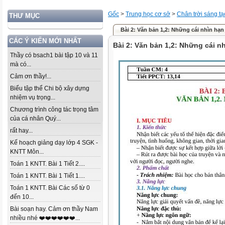
Gốc
>
Trung học cơ sở
>
Chân trời sáng tạ
THƯ MỤC
Bài 2: Văn bản 1,2: Những cái nhìn hạn
CÁC Ý KIẾN MỚI NHẤT
Bài 2: Văn bản 1,2: Những cái n
Thầy có bsach1 bài tập 10 và 11
mà có...
Cảm ơn thầy!...
Biểu tập thể Chi bộ xây dựng
nhiệm vụ trọng...
Chương trình công tác trọng tâm
của cá nhân Quý...
rất hay...
Kế hoạch giảng dạy lớp 4 SGK -
KNTT Môn...
Toán 1 KNTT. Bài 1 Tiết 2....
Toán 1 KNTT. Bài 1 Tiết 1....
Toán 1 KNTT. Bài Các số từ 0
đến 10...
Bài soạn hay. Cảm ơn thầy Nam
nhiều nhé ❤️❤️❤️❤️❤️❤️...