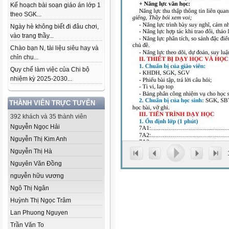
Kế hoạch bài soạn giáo án lớp 1
theo SGK...
Ngày hè không biết đi đâu chơi,
vào trang thầy...
Chào bạn N, tài liệu siêu hay và
chỉn chu...
Quy chế làm việc của Chi bộ
nhiệm kỳ 2025-2030...
THÀNH VIÊN TRỰC TUYẾN
392 khách và 35 thành viên
Nguyễn Ngọc Hải
Nguyễn Thị Kim Anh
Nguyễn Thị Hà
Nguyên Văn Đồng
nguyễn hữu vương
Ngô Thị Ngân
Huỳnh Thị Ngọc Trâm
Lan Phuong Nguyen
Trần Văn To