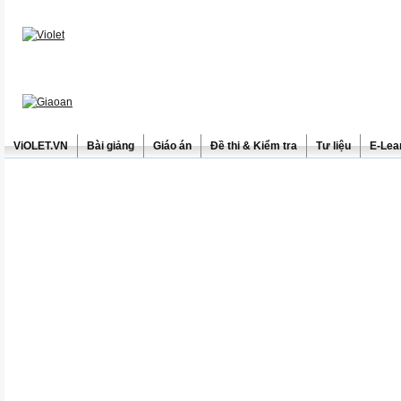
ViOLET.VN
Bài giảng
Giáo án
Đề thi & Kiểm tra
Tư liệu
E-Lea