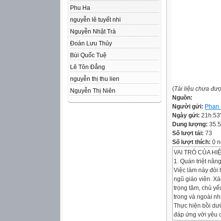
Phu Ha
nguyễn lê tuyết nhi
Nguyễn Nhật Trà
Đoàn Lưu Thủy
Bùi Quốc Tuệ
Lê Tôn Đẳng
nguyễn thị thu lien
(
Tài liệu chưa đư
Nguyễn Thị Niên
Nguồn:
Người gửi:
Phan 
Ngày gửi:
21h:53
Dung lượng:
35.
Số lượt tải:
73
Số lượt thích:
0 n
VAI TRÒ CỦA H
1. Quán triệt nân
Việc làm này đòi 
ngũ giáo viên. Xá
trọng tâm, chủ yế
trong và ngoài n
Thực hiện bồi dưỡ
đáp ứng với yêu c