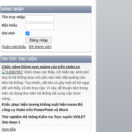
ĐĂNG NHẬP
Tên truy nhập
Mật khẩu
Ghi nhớ
Quên mật khẩu
ĐK thành viên
TIN TỨC THƯ VIỆN
Chức năng Dừng xem quảng cáo trên violet.vn
Kính chào các thầy, cô! Hiện tại, kinh phí
duy trì hệ thống dựa chủ yếu vào việc đặt quảng cáo
trên hệ thống. Tuy nhiên, đôi khi có gây một số trở ngại
đối với thầy, cô khi truy cập. Vì vậy, để thuận tiện trong
việc sử dụng thư viện hệ thống đã cung cấp chức
năng...
Khắc phục hiện tượng không xuất hiện menu Bộ
công cụ Violet trên PowerPoint và Word
Thử nghiệm Hệ thống Kiểm tra Trực tuyến ViOLET
Giai đoạn 1
Xem tiếp