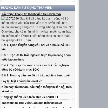
HƯỚNG DẪN SỬ DỤNG THƯ VIỆN
Xác thực Thông tin thành viên trên violet.vn
Sau khi đã đăng ký thành công và trở
thành thành viên của Thư viện trực tuyến, nếu bạn
muốn tạo trang riêng cho Trường, Phòng Giáo dục, Sở
Giáo dục, cho cá nhân mình hay bạn muốn soạn thảo
bài giảng điện tử trực tuyến bằng công cụ soạn thảo
bài giảng ViOLET, bạn...
Bài 4: Quản lí ngân hàng câu hỏi và sinh đề có điều
kiện
Bài 3: Tạo đề thi trắc nghiệm trực tuyến dạng chọn
một đáp án đúng
Bài 2: Tạo cây thư mục chứa câu hỏi trắc nghiệm
đồng bộ với danh mục SGK
Bài 1: Hướng dẫn tạo đề thi trắc nghiệm trực tuyến
Lấy lại Mật khẩu trên violet.vn
Kích hoạt tài khoản (Xác nhận thông tin liên hệ) trên
violet.vn
Đăng ký Thành viên trên Thư viện ViOLET
Tạo website Thư viện Giáo dục trên violet.vn