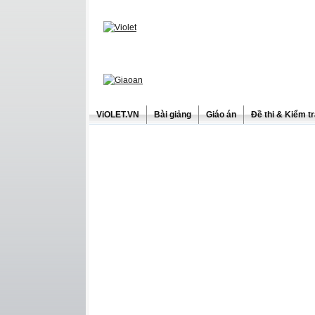
ViOLET.VN
Bài giảng
Giáo án
Đề thi & Kiểm t