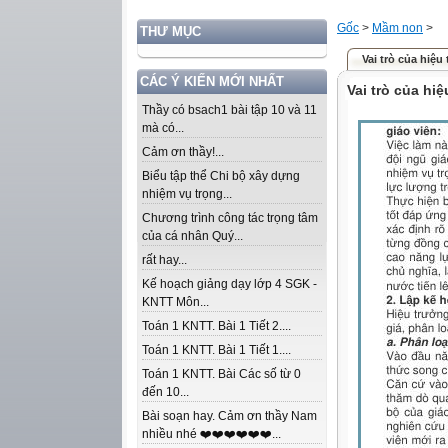
Gốc
>
Mầm non
>
THƯ MỤC
Vai trò của hiệu
CÁC Ý KIẾN MỚI NHẤT
Vai trò của hi
Thầy có bsach1 bài tập 10 và 11
mà có...
Cảm ơn thầy!...
Biểu tập thể Chi bộ xây dựng
nhiệm vụ trọng...
Chương trình công tác trọng tâm
của cá nhân Quý...
rất hay...
Kế hoạch giảng dạy lớp 4 SGK -
KNTT Môn...
Toán 1 KNTT. Bài 1 Tiết 2....
Toán 1 KNTT. Bài 1 Tiết 1....
Toán 1 KNTT. Bài Các số từ 0
đến 10...
Bài soạn hay. Cảm ơn thầy Nam
nhiều nhé ❤️❤️❤️❤️❤️❤️...