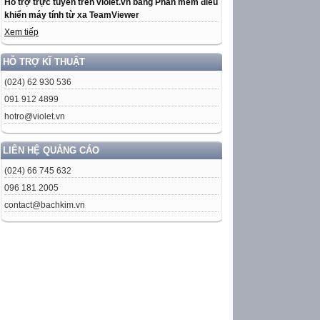
Hỗ trợ trực tuyến trên violet.vn bằng Phần mềm điều
khiển máy tính từ xa TeamViewer
Xem tiếp
HỖ TRỢ KĨ THUẬT
(024) 62 930 536
091 912 4899
hotro@violet.vn
LIÊN HỆ QUẢNG CÁO
(024) 66 745 632
096 181 2005
contact@bachkim.vn