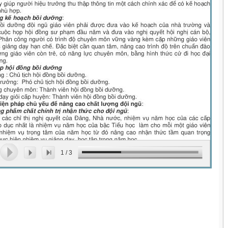
1
/
3