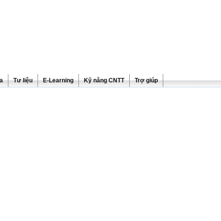
ra
Tư liệu
E-Learning
Kỹ năng CNTT
Trợ giúp