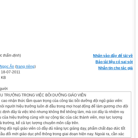
ợc thẩm định
)
Nhấn vào đây để tải về
Báo tài liệu có sai sót
Ngọc Ẩn
(
trang riêng
)
Nhắn tin cho tác giả
' 18-07-2011
5 KB
gười
IỆU TRƯỞNG TRONG VIỆC BỒI DƯỠNG GIÁO VIÊN
g cao nhận thức tầm quan trọng của công tác bồi dưỡng đội ngũ giáo viên:
hỏi người hiệu trưởng luôn đi đầu trong mọi hoạt động để làm gương cho đội
c định đây là việc khó nhưng không thể không làm, mà coi đây là nhiệm vụ
u của hiệu trưởng cùng với sự cộng tác của các thành viên, mọi lực lượng
hà trường, kể cả lực lượng chuyên môn cấp trên.
ng đội ngũ giáo viên có đầy đủ năng lực giảng dạy, phẩm chất đạo đức tốt
ầu đổi mới giáo dục phổ thông trong giai đoạn hiện nay. Ngoài ra, cần xác