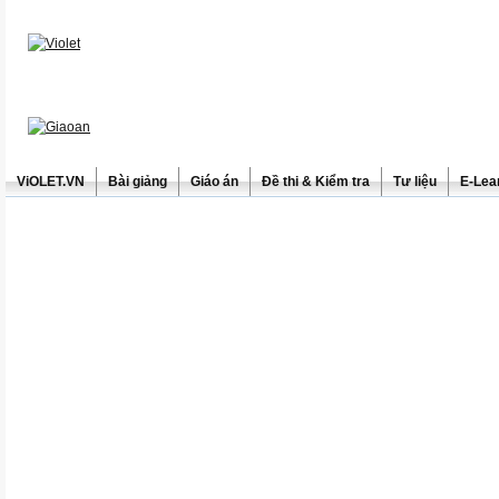
ViOLET.VN
Bài giảng
Giáo án
Đề thi & Kiểm tra
Tư liệu
E-Lea