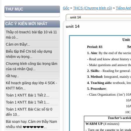
Gốc
>
THCS (Chương trình cũ)
>
Tiếng An
THƯ MỤC
unit 14
CÁC Ý KIẾN MỚI NHẤT
unit 14
Thầy có bsach1 bài tập 10 và 11
mà có...
Cảm ơn thầy!...
Biểu tập thể Chi bộ xây dựng
nhiệm vụ trọng...
Chương trình công tác trọng tâm
của cá nhân Quý...
rất hay...
Kế hoạch giảng dạy lớp 4 SGK -
KNTT Môn...
Toán 1 KNTT. Bài 1 Tiết 2....
Toán 1 KNTT. Bài 1 Tiết 1....
Toán 1 KNTT. Bài Các số từ 0
đến 10...
Bài soạn hay. Cảm ơn thầy Nam
nhiều nhé ❤️❤️❤️❤️❤️❤️...