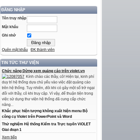
ĐĂNG NHẬP
Tên truy nhập
Mật khẩu
Ghi nhớ
Quên mật khẩu
ĐK thành viên
TIN TỨC THƯ VIỆN
Chức năng Dừng xem quảng cáo trên violet.vn
Kính chào các thầy, cô! Hiện tại, kinh phí
duy trì hệ thống dựa chủ yếu vào việc đặt quảng cáo
trên hệ thống. Tuy nhiên, đôi khi có gây một số trở ngại
đối với thầy, cô khi truy cập. Vì vậy, để thuận tiện trong
việc sử dụng thư viện hệ thống đã cung cấp chức
năng...
Khắc phục hiện tượng không xuất hiện menu Bộ
công cụ Violet trên PowerPoint và Word
Thử nghiệm Hệ thống Kiểm tra Trực tuyến ViOLET
Giai đoạn 1
Xem tiếp