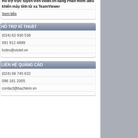
Hỗ trợ trực tuyến trên violet.vn bằng Phần mềm điều
khiển máy tính từ xa TeamViewer
Xem tiếp
HỖ TRỢ KĨ THUẬT
(024) 62 930 536
091 912 4899
hotro@violet.vn
LIÊN HỆ QUẢNG CÁO
(024) 66 745 632
096 181 2005
contact@bachkim.vn