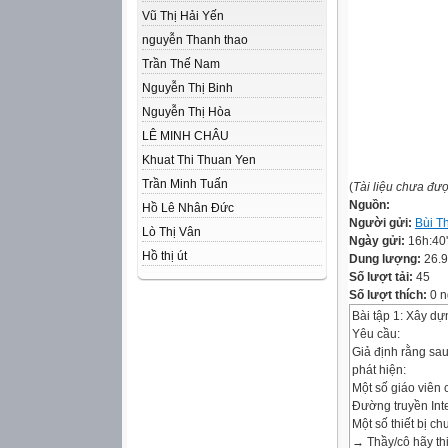
Vũ Thị Hải Yến
nguyễn Thanh thao
Trần Thế Nam
Nguyễn Thị Binh
Nguyễn Thị Hòa
LÊ MINH CHÂU
Khuat Thi Thuan Yen
Trần Minh Tuấn
(
Tài liệu chưa đư
Nguồn:
Hồ Lê Nhân Đức
Người gửi:
Bùi T
Lò Thị Vân
Ngày gửi:
16h:40
Hồ thị út
Dung lượng:
26.
Số lượt tải:
45
Số lượt thích:
0 n
Bài tập 1: Xây dự
Yêu cầu:
Giả định rằng sau
phát hiện:
Một số giáo viên
Đường truyền Int
Một số thiết bị ch
→ Thầy/cô hãy thi