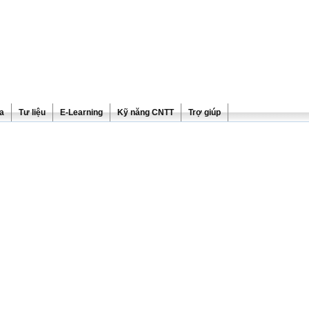
ra
Tư liệu
E-Learning
Kỹ năng CNTT
Trợ giúp