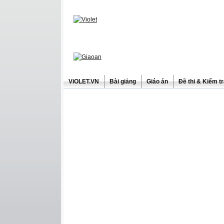
ViOLET.VN
Bài giảng
Giáo án
Đề thi & Kiểm t