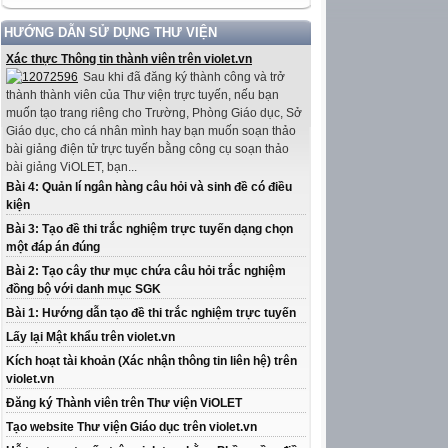
HƯỚNG DẪN SỬ DỤNG THƯ VIỆN
Xác thực Thông tin thành viên trên violet.vn
Sau khi đã đăng ký thành công và trở
thành thành viên của Thư viện trực tuyến, nếu bạn
muốn tạo trang riêng cho Trường, Phòng Giáo dục, Sở
Giáo dục, cho cá nhân mình hay bạn muốn soạn thảo
bài giảng điện tử trực tuyến bằng công cụ soạn thảo
bài giảng ViOLET, bạn...
Bài 4: Quản lí ngân hàng câu hỏi và sinh đề có điều
kiện
Bài 3: Tạo đề thi trắc nghiệm trực tuyến dạng chọn
một đáp án đúng
Bài 2: Tạo cây thư mục chứa câu hỏi trắc nghiệm
đồng bộ với danh mục SGK
Bài 1: Hướng dẫn tạo đề thi trắc nghiệm trực tuyến
Lấy lại Mật khẩu trên violet.vn
Kích hoạt tài khoản (Xác nhận thông tin liên hệ) trên
violet.vn
Đăng ký Thành viên trên Thư viện ViOLET
Tạo website Thư viện Giáo dục trên violet.vn