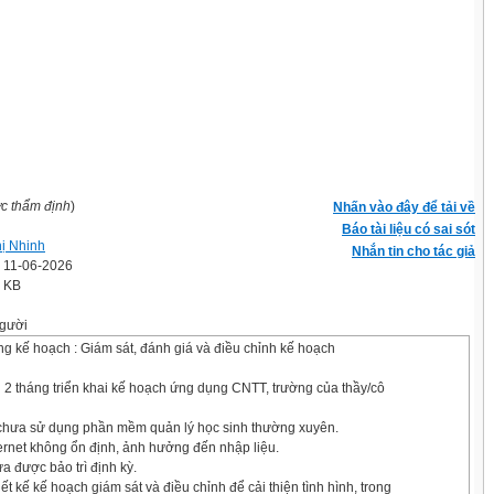
ợc thẩm định
)
Nhấn vào đây để tải về
Báo tài liệu có sai sót
hị Nhinh
Nhắn tin cho tác giả
' 11-06-2026
9 KB
gười
ng kế hoạch : Giám sát, đánh giá và điều chỉnh kế hoạch
 2 tháng triển khai kế hoạch ứng dụng CNTT, trường của thầy/cô
 chưa sử dụng phần mềm quản lý học sinh thường xuyên.
ernet không ổn định, ảnh hưởng đến nhập liệu.
ưa được bảo trì định kỳ.
ết kế kế hoạch giám sát và điều chỉnh để cải thiện tình hình, trong