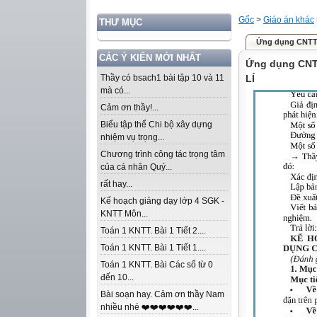
Gốc
>
Giáo án khác
THƯ MỤC
Ứng dụng CNTT.
CÁC Ý KIẾN MỚI NHẤT
Ứng dụng CNT
Thầy có bsach1 bài tập 10 và 11
LÍ
mà có...
Cảm ơn thầy!...
Biểu tập thể Chi bộ xây dựng
nhiệm vụ trọng...
Chương trình công tác trọng tâm
của cá nhân Quý...
rất hay...
Kế hoạch giảng dạy lớp 4 SGK -
KNTT Môn...
Toán 1 KNTT. Bài 1 Tiết 2....
Toán 1 KNTT. Bài 1 Tiết 1....
Toán 1 KNTT. Bài Các số từ 0
đến 10...
Bài soạn hay. Cảm ơn thầy Nam
nhiều nhé ❤️❤️❤️❤️❤️❤️...