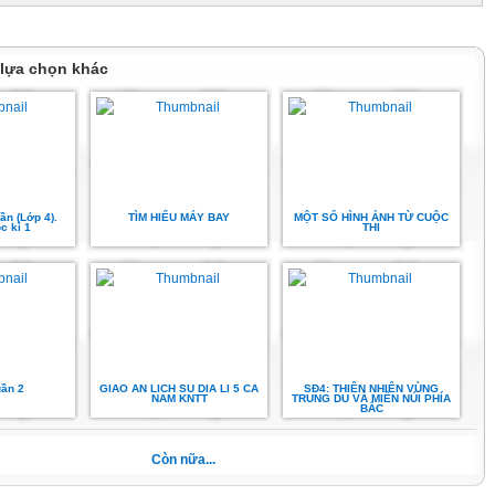
đầu.
 lựa chọn khác
ổ tay, cổ
i,...
ò cò”
ần (Lớp 4).
TÌM HIỂU MÁY BAY
MỘT SỐ HÌNH ẢNH TỪ CUỘC
c kì 1
THI
m hỏi
h phổ
u cầu
 khởi
chơi
uần 2
GIAO AN LICH SU DIA LI 5 CA
SĐ4: THIÊN NHIÊN VÙNG
NAM KNTT
TRUNG DU VÀ MIỀN NÚI PHÍA
bản:
BẮC
Còn nữa...
p