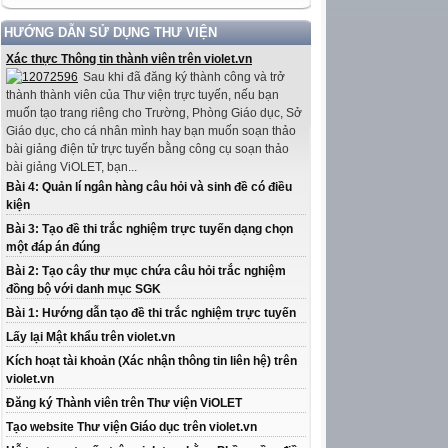
HƯỚNG DẪN SỬ DỤNG THƯ VIỆN
Xác thực Thông tin thành viên trên violet.vn
Sau khi đã đăng ký thành công và trở
thành thành viên của Thư viện trực tuyến, nếu bạn
muốn tạo trang riêng cho Trường, Phòng Giáo dục, Sở
Giáo dục, cho cá nhân mình hay bạn muốn soạn thảo
bài giảng điện tử trực tuyến bằng công cụ soạn thảo
bài giảng ViOLET, bạn...
Bài 4: Quản lí ngân hàng câu hỏi và sinh đề có điều
kiện
Bài 3: Tạo đề thi trắc nghiệm trực tuyến dạng chọn
một đáp án đúng
Bài 2: Tạo cây thư mục chứa câu hỏi trắc nghiệm
đồng bộ với danh mục SGK
Bài 1: Hướng dẫn tạo đề thi trắc nghiệm trực tuyến
Lấy lại Mật khẩu trên violet.vn
Kích hoạt tài khoản (Xác nhận thông tin liên hệ) trên
violet.vn
Đăng ký Thành viên trên Thư viện ViOLET
Tạo website Thư viện Giáo dục trên violet.vn