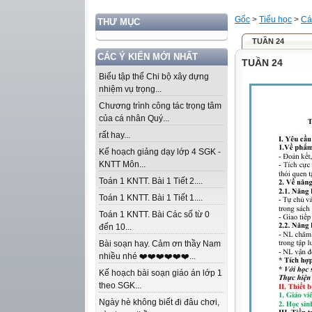
Gốc
>
Tiểu học
>
Cá
THƯ MỤC
TUẦN 24
CÁC Ý KIẾN MỚI NHẤT
TUẦN 24
Biểu tập thể Chi bộ xây dựng
nhiệm vụ trọng...
Chương trình công tác trọng tâm
của cá nhân Quý...
rất hay...
Kế hoạch giảng dạy lớp 4 SGK -
KNTT Môn...
Toán 1 KNTT. Bài 1 Tiết 2....
Toán 1 KNTT. Bài 1 Tiết 1....
Toán 1 KNTT. Bài Các số từ 0
đến 10...
Bài soạn hay. Cảm ơn thầy Nam
nhiều nhé ❤️❤️❤️❤️❤️❤️...
Kế hoạch bài soạn giáo án lớp 1
theo SGK...
Ngày hè không biết đi đâu chơi,