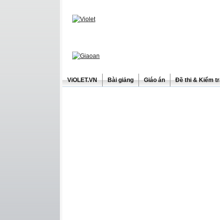
ViOLET.VN
Bài giảng
Giáo án
Đề thi & Kiểm t