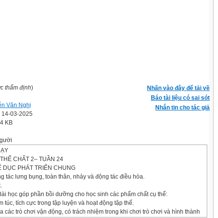
ợc thẩm định
)
Nhấn vào đây để tải về
Báo tài liệu có sai sót
n Văn Nghị
Nhắn tin cho tác giả
' 14-03-2025
.4 KB
gười
DẠY
THỂ CHẤT 2– TUẦN 24
HỂ DỤC PHÁT TRIỂN CHUNG
g tác lưng bụng, toàn thân, nhảy và động tác điều hòa.
.
Bài học góp phần bồi dưỡng cho học sinh các phẩm chất cụ thể:
 túc, tích cực trong tập luyện và hoạt động tập thể.
ia các trò chơi vận động, có trách nhiệm trong khi chơi trò chơi và hình thành