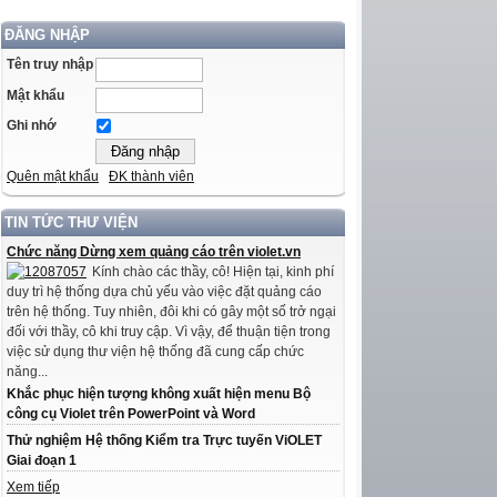
ĐĂNG NHẬP
Tên truy nhập
Mật khẩu
Ghi nhớ
Quên mật khẩu
ĐK thành viên
TIN TỨC THƯ VIỆN
Chức năng Dừng xem quảng cáo trên violet.vn
Kính chào các thầy, cô! Hiện tại, kinh phí
duy trì hệ thống dựa chủ yếu vào việc đặt quảng cáo
trên hệ thống. Tuy nhiên, đôi khi có gây một số trở ngại
đối với thầy, cô khi truy cập. Vì vậy, để thuận tiện trong
việc sử dụng thư viện hệ thống đã cung cấp chức
năng...
Khắc phục hiện tượng không xuất hiện menu Bộ
công cụ Violet trên PowerPoint và Word
Thử nghiệm Hệ thống Kiểm tra Trực tuyến ViOLET
Giai đoạn 1
Xem tiếp