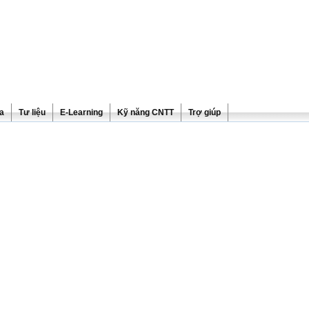
ra
Tư liệu
E-Learning
Kỹ năng CNTT
Trợ giúp