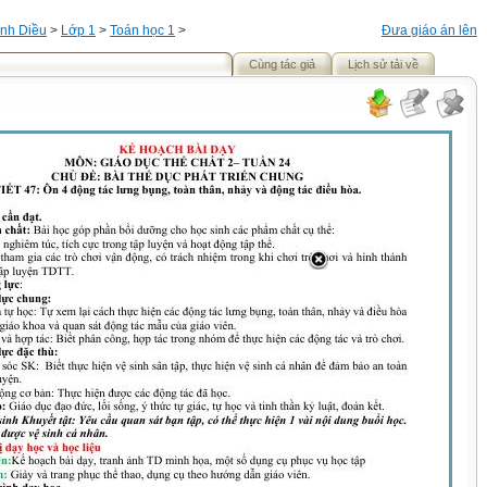
nh Diều
>
Lớp 1
>
Toán học 1
>
Đưa giáo án lên
Cùng tác giả
Lịch sử tải về