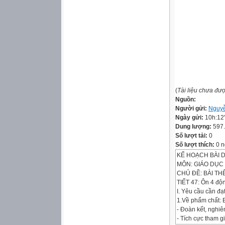
(
Tài liệu chưa đư
Nguồn:
Người gửi:
Nguyễ
Ngày gửi:
10h:12
Dung lượng:
597
Số lượt tải:
0
Số lượt thích:
0 n
KẾ HOẠCH BÀI 
MÔN: GIÁO DỤC 
CHỦ ĐỀ: BÀI T
TIẾT 47: Ôn 4 độn
I. Yêu cầu cần đạt
1.Về phẩm chất: 
- Đoàn kết, nghiêm
- Tích cực tham g