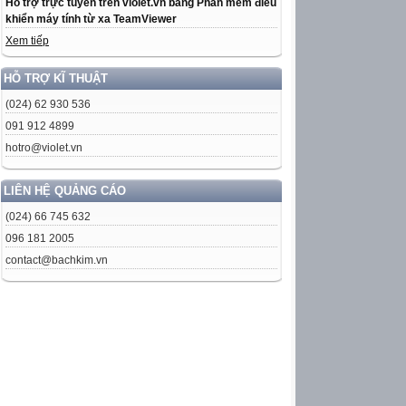
Hỗ trợ trực tuyến trên violet.vn bằng Phần mềm điều
khiển máy tính từ xa TeamViewer
Xem tiếp
HỖ TRỢ KĨ THUẬT
(024) 62 930 536
091 912 4899
hotro@violet.vn
LIÊN HỆ QUẢNG CÁO
(024) 66 745 632
096 181 2005
contact@bachkim.vn