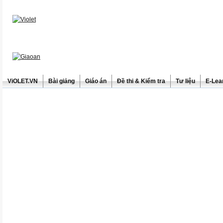
ViOLET.VN
Bài giảng
Giáo án
Đề thi & Kiểm tra
Tư liệu
E-Lea