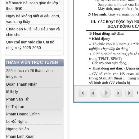
Kế hoạch bài soạn giáo án lớp 1
theo SGK...
Ngày hè không biết đi đâu chơi,
vào trang thầy...
Chào bạn N, tài liệu siêu hay và
chỉn chu...
Quy chế làm việc của Chi bộ
nhiệm kỳ 2025-2030...
THÀNH VIÊN TRỰC TUYẾN
255 khách và 26 thành viên
tor y dam
Đoàn Thanh Nhân
lê thị ly
1
Phan Văn Tứ
Lê Thị Lan
Phạm Hoàng Chỉnh
Lê Đỗ Nghĩa
Ngang Nhiên
Phạm Linh Xuân