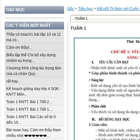
Gốc
>
Tiểu học
>
Kết nối Tri thức với Cuộc
THƯ MỤC
TUẦN 1
CÁC Ý KIẾN MỚI NHẤT
TUẦN 1
Thầy có bsach1 bài tập 10 và 11
mà có...
Cảm ơn thầy!...
Biểu tập thể Chi bộ xây dựng
nhiệm vụ trọng...
Chương trình công tác trọng tâm
của cá nhân Quý...
rất hay...
Kế hoạch giảng dạy lớp 4 SGK -
KNTT Môn...
Toán 1 KNTT. Bài 1 Tiết 2....
Toán 1 KNTT. Bài 1 Tiết 1....
Toán 1 KNTT. Bài Các số từ 0
đến 10...
Bài soạn hay. Cảm ơn thầy Nam
nhiều nhé ❤️❤️❤️❤️❤️❤️...