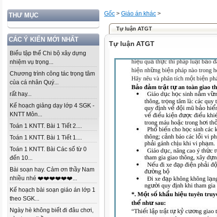
Gốc
>
Giáo án khác
>
THƯ MỤC
Tự luận ATGT
CÁC Ý KIẾN MỚI NHẤT
Tự luận ATGT
Biểu tập thể Chi bộ xây dựng
nhiệm vụ trọng...
Chương trình công tác trọng tâm
của cá nhân Quý...
rất hay...
Kế hoạch giảng dạy lớp 4 SGK -
KNTT Môn...
Toán 1 KNTT. Bài 1 Tiết 2....
Toán 1 KNTT. Bài 1 Tiết 1....
Toán 1 KNTT. Bài Các số từ 0
đến 10...
Bài soạn hay. Cảm ơn thầy Nam
nhiều nhé ❤️❤️❤️❤️❤️❤️...
Kế hoạch bài soạn giáo án lớp 1
theo SGK...
Ngày hè không biết đi đâu chơi,