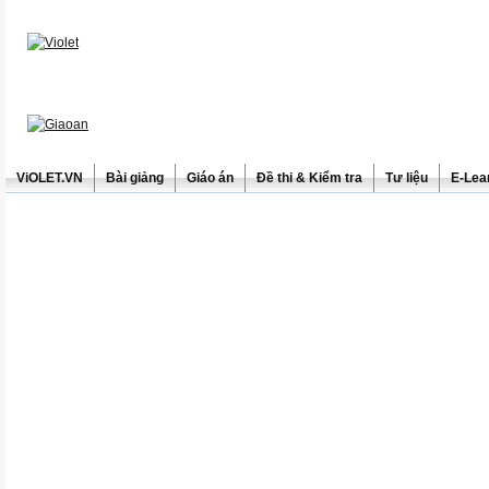
ViOLET.VN
Bài giảng
Giáo án
Đề thi & Kiểm tra
Tư liệu
E-Lea