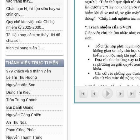
vào trang thầy...
Chào bạn N, tài liệu siêu hay và
chỉn chu...
Quy chế làm việc của Chi bộ
nhiệm kỳ 2025-2030...
Tài liệu hay, cảm ơn thầy HN đã
chia sẻ....
trinh thi oang tuần 1 ...
THÀNH VIÊN TRỰC TUYẾN
979 khách và 9 thành viên
Lê Thị Thu Huong
Nguyễn Văn Son
Dung Thi Kieu
Trần Trung Chánh
Bùi Danh Giang
Nguyễn Công Chiến
An Thu Nga
Phan Công Phúc
Nguyễn Thành Trung