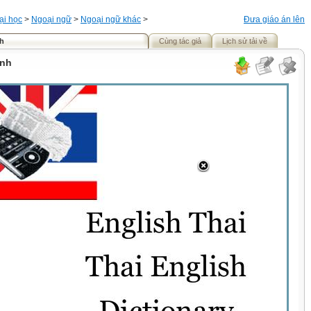
ại học
>
Ngoại ngữ
>
Ngoại ngữ khác
>
Đưa giáo án lên
nh
Cùng tác giả
Lịch sử tải về
Anh