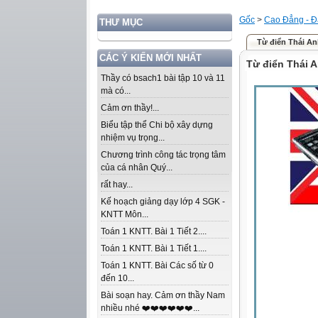
Gốc
>
Cao Đẳng - Đ
THƯ MỤC
Từ điển Thái A
CÁC Ý KIẾN MỚI NHẤT
Từ điển Thái 
Thầy có bsach1 bài tập 10 và 11
mà có...
Cảm ơn thầy!...
Biểu tập thể Chi bộ xây dựng
nhiệm vụ trọng...
Chương trình công tác trọng tâm
của cá nhân Quý...
rất hay...
Kế hoạch giảng dạy lớp 4 SGK -
KNTT Môn...
Toán 1 KNTT. Bài 1 Tiết 2....
Toán 1 KNTT. Bài 1 Tiết 1....
Toán 1 KNTT. Bài Các số từ 0
đến 10...
Bài soạn hay. Cảm ơn thầy Nam
nhiều nhé ❤️❤️❤️❤️❤️❤️...