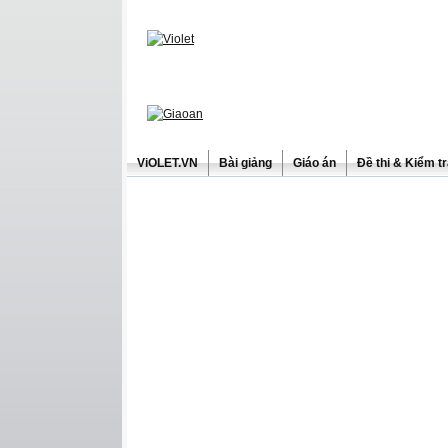
ViOLET.VN
Bài giảng
Giáo án
Đề thi & Kiểm t