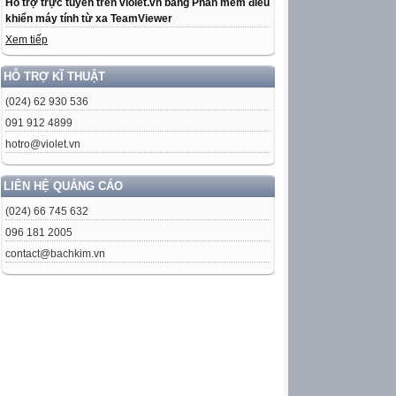
Hỗ trợ trực tuyến trên violet.vn bằng Phần mềm điều
khiển máy tính từ xa TeamViewer
Xem tiếp
HỖ TRỢ KĨ THUẬT
(024) 62 930 536
091 912 4899
hotro@violet.vn
LIÊN HỆ QUẢNG CÁO
(024) 66 745 632
096 181 2005
contact@bachkim.vn