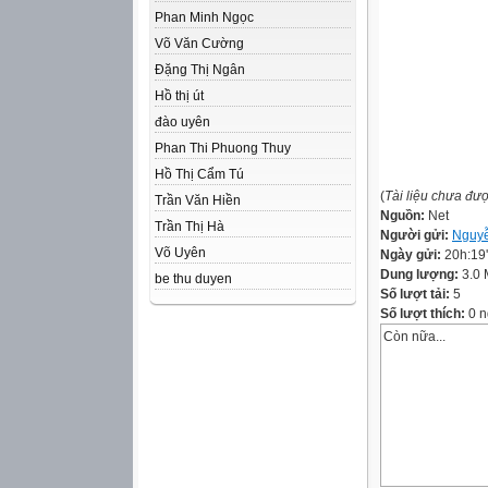
Phan Minh Ngọc
Võ Văn Cường
Đặng Thị Ngân
Hồ thị út
đào uyên
Phan Thi Phuong Thuy
Hồ Thị Cẩm Tú
(
Tài liệu chưa đư
Trần Văn Hiền
Nguồn:
Net
Trần Thị Hà
Người gửi:
Nguyễ
Võ Uyên
Ngày gửi:
20h:19
Dung lượng:
3.0
be thu duyen
Số lượt tải:
5
Số lượt thích:
0 n
Còn nữa...