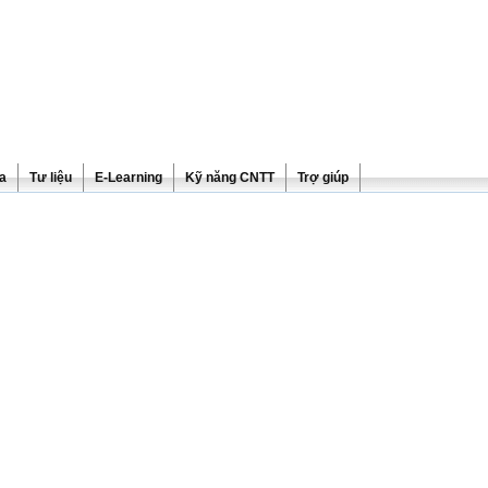
ra
Tư liệu
E-Learning
Kỹ năng CNTT
Trợ giúp