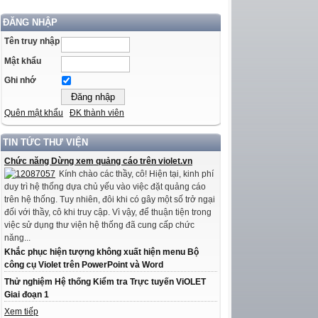
ĐĂNG NHẬP
Tên truy nhập
Mật khẩu
Ghi nhớ
Quên mật khẩu
ĐK thành viên
TIN TỨC THƯ VIỆN
Chức năng Dừng xem quảng cáo trên violet.vn
Kính chào các thầy, cô! Hiện tại, kinh phí
duy trì hệ thống dựa chủ yếu vào việc đặt quảng cáo
trên hệ thống. Tuy nhiên, đôi khi có gây một số trở ngại
đối với thầy, cô khi truy cập. Vì vậy, để thuận tiện trong
việc sử dụng thư viện hệ thống đã cung cấp chức
năng...
Khắc phục hiện tượng không xuất hiện menu Bộ
công cụ Violet trên PowerPoint và Word
Thử nghiệm Hệ thống Kiểm tra Trực tuyến ViOLET
Giai đoạn 1
Xem tiếp