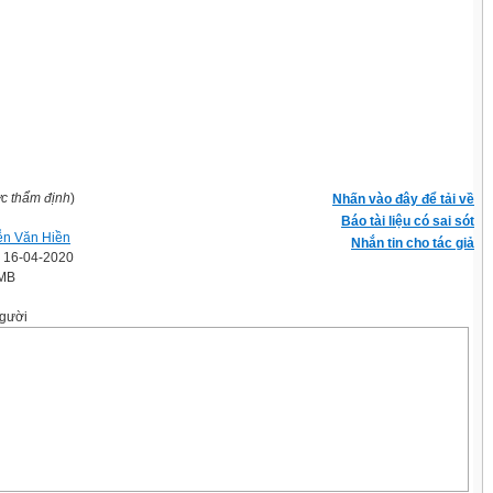
ợc thẩm định
)
Nhấn vào đây để tải về
Báo tài liệu có sai sót
n Văn Hiền
Nhắn tin cho tác giả
' 16-04-2020
 MB
gười