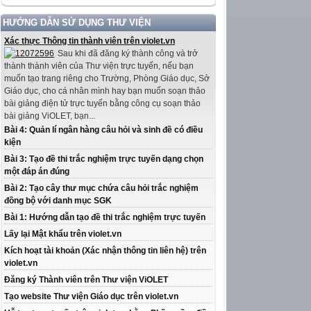
HƯỚNG DẪN SỬ DỤNG THƯ VIỆN
Xác thực Thông tin thành viên trên violet.vn
Sau khi đã đăng ký thành công và trở
thành thành viên của Thư viện trực tuyến, nếu bạn
muốn tạo trang riêng cho Trường, Phòng Giáo dục, Sở
Giáo dục, cho cá nhân mình hay bạn muốn soạn thảo
bài giảng điện tử trực tuyến bằng công cụ soạn thảo
bài giảng ViOLET, bạn...
Bài 4: Quản lí ngân hàng câu hỏi và sinh đề có điều
kiện
Bài 3: Tạo đề thi trắc nghiệm trực tuyến dạng chọn
một đáp án đúng
Bài 2: Tạo cây thư mục chứa câu hỏi trắc nghiệm
đồng bộ với danh mục SGK
Bài 1: Hướng dẫn tạo đề thi trắc nghiệm trực tuyến
Lấy lại Mật khẩu trên violet.vn
Kích hoạt tài khoản (Xác nhận thông tin liên hệ) trên
violet.vn
Đăng ký Thành viên trên Thư viện ViOLET
Tạo website Thư viện Giáo dục trên violet.vn