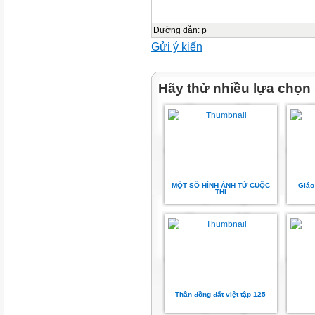
Đường dẫn
:
p
Gửi ý kiến
Hãy thử nhiều lựa chọn
MỘT SỐ HÌNH ẢNH TỪ CUỘC
Giáo
THI
Thần đồng đất việt tập 125