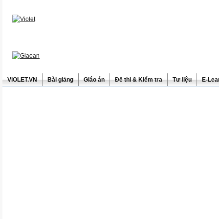
ViOLET.VN
Bài giảng
Giáo án
Đề thi & Kiểm tra
Tư liệu
E-Lea