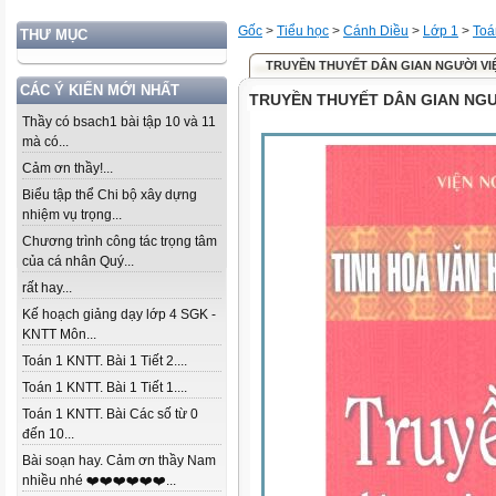
Gốc
>
Tiểu học
>
Cánh Diều
>
Lớp 1
>
Toá
THƯ MỤC
TRUYỀN THUYẾT DÂN GIAN NGƯỜI VI
CÁC Ý KIẾN MỚI NHẤT
TRUYỀN THUYẾT DÂN GIAN NGƯ
Thầy có bsach1 bài tập 10 và 11
mà có...
Cảm ơn thầy!...
Biểu tập thể Chi bộ xây dựng
nhiệm vụ trọng...
Chương trình công tác trọng tâm
của cá nhân Quý...
rất hay...
Kế hoạch giảng dạy lớp 4 SGK -
KNTT Môn...
Toán 1 KNTT. Bài 1 Tiết 2....
Toán 1 KNTT. Bài 1 Tiết 1....
Toán 1 KNTT. Bài Các số từ 0
đến 10...
Bài soạn hay. Cảm ơn thầy Nam
nhiều nhé ❤️❤️❤️❤️❤️❤️...