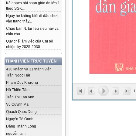
Kế hoạch bài soạn giáo án lớp 1
theo SGK...
Ngày hè không biết đi đâu chơi,
vào trang thầy...
Chào bạn N, tài liệu siêu hay và
chỉn chu...
Quy chế làm việc của Chi bộ
nhiệm kỳ 2025-2030...
THÀNH VIÊN TRỰC TUYẾN
438 khách và 31 thành viên
Trần Ngọc Hải
Phạm Duy Khương
Hồ Thiện Tâm
1
Trần Thị Lan Anh
Vũ Quỳnh Mai
Quach Quoc Dung
Nguyªn Tè Oanh
Đặng Thành Long
nguyễn tâm