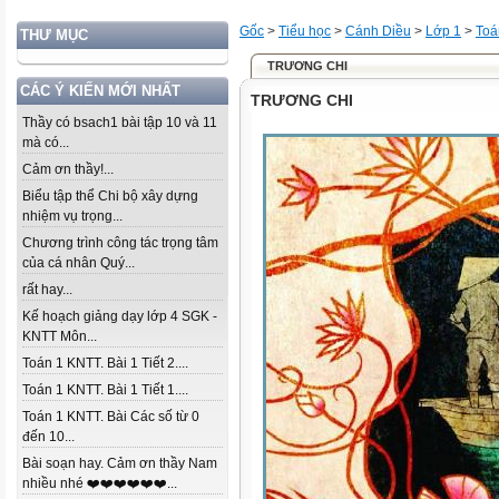
Gốc
>
Tiểu học
>
Cánh Diều
>
Lớp 1
>
Toá
THƯ MỤC
TRƯƠNG CHI
CÁC Ý KIẾN MỚI NHẤT
TRƯƠNG CHI
Thầy có bsach1 bài tập 10 và 11
mà có...
Cảm ơn thầy!...
Biểu tập thể Chi bộ xây dựng
nhiệm vụ trọng...
Chương trình công tác trọng tâm
của cá nhân Quý...
rất hay...
Kế hoạch giảng dạy lớp 4 SGK -
KNTT Môn...
Toán 1 KNTT. Bài 1 Tiết 2....
Toán 1 KNTT. Bài 1 Tiết 1....
Toán 1 KNTT. Bài Các số từ 0
đến 10...
Bài soạn hay. Cảm ơn thầy Nam
nhiều nhé ❤️❤️❤️❤️❤️❤️...