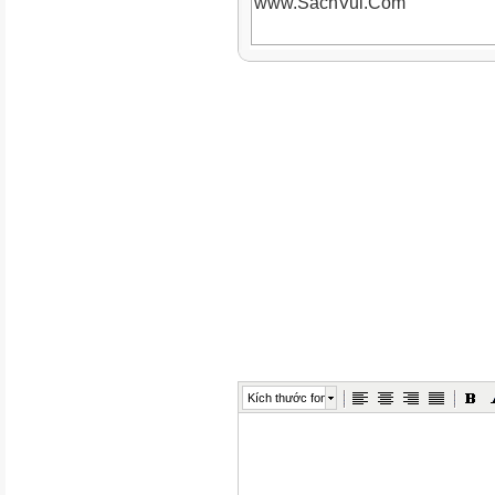
www.SachVui.Com
www.SachVui.Com
www.SachVui.Com
www.SachVui.Com
www.SachVui.Com
www.SachVui.Com
Kích thước font