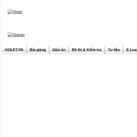
ViOLET.VN
Bài giảng
Giáo án
Đề thi & Kiểm tra
Tư liệu
E-Lea