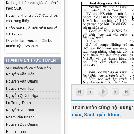
Kế hoạch bài soạn giáo án lớp 1
theo SGK...
Ngày hè không biết đi đâu chơi,
vào trang thầy...
Chào bạn N, tài liệu siêu hay và
chỉn chu...
Quy chế làm việc của Chi bộ
nhiệm kỳ 2025-2030...
THÀNH VIÊN TRỰC TUYẾN
502 khách và 24 thành viên
Nguyễn Văn Tiến
Nguyễn Văn Quang
Nguyễn Văn Tuấn
Nguyễn Quỳnh Nga
Lo Trung Thien
Tham khảo cùng nội dung:
Nguyễn Như hảo
mẫu
,
Sách giáo khoa
,
...
Phạm Văn Khang
Nguyễn Duy Quang
Hà Thị Thơm