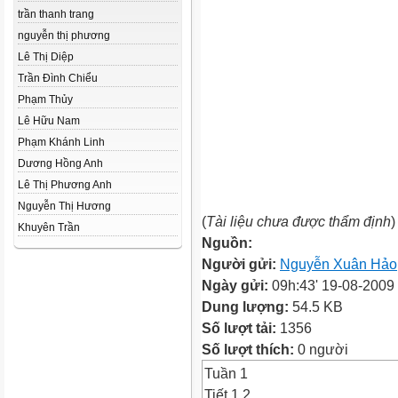
trần thanh trang
nguyễn thị phương
Lê Thị Diệp
Trần Đình Chiểu
Phạm Thủy
Lê Hữu Nam
Phạm Khánh Linh
Dương Hồng Anh
Lê Thị Phương Anh
Nguyễn Thị Hương
(
Tài liệu chưa được thẩm định
)
Khuyên Trần
Nguồn:
Người gửi:
Nguyễn Xuân Hảo
Ngày gửi:
09h:43' 19-08-2009
Dung lượng:
54.5 KB
Số lượt tải:
1356
Số lượt thích:
0 người
Tuần 1
Tiết 1,2