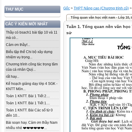
Gốc
>
THPT Nâng cao (Chương trình cũ)
THƯ MỤC
Tổng quan văn học việt nam - Lớp 10, ti
CÁC Ý KIẾN MỚI NHẤT
Tuần 1. Tổng quan nền văn học V
Thầy có bsach1 bài tập 10 và 11
sử
mà có...
Cảm ơn thầy!...
Biểu tập thể Chi bộ xây dựng
nhiệm vụ trọng...
Chương trình công tác trọng tâm
của cá nhân Quý...
rất hay...
Kế hoạch giảng dạy lớp 4 SGK -
KNTT Môn...
Toán 1 KNTT. Bài 1 Tiết 2....
Toán 1 KNTT. Bài 1 Tiết 1....
Toán 1 KNTT. Bài Các số từ 0
đến 10...
Bài soạn hay. Cảm ơn thầy Nam
nhiều nhé ❤️❤️❤️❤️❤️❤️...