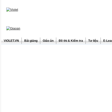
ViOLET.VN
Bài giảng
Giáo án
Đề thi & Kiểm tra
Tư liệu
E-Lea