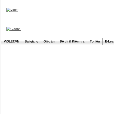
ViOLET.VN
Bài giảng
Giáo án
Đề thi & Kiểm tra
Tư liệu
E-Lea