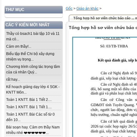
Gốc
>
Giáo án khác
>
THƯ MỤC
Tổng hợp hồ sơ viên chức báo cáo ... 
CÁC Ý KIẾN MỚI NHẤT
Tổng hợp hồ sơ viên chức báo 
Thầy có bsach1 bài tập 10 và 11
mà có...
Cảm ơn thầy!...
Biểu tập thể Chi bộ xây dựng
nhiệm vụ trọng...
Chương trình công tác trọng tâm
của cá nhân Quý...
rất hay...
Kế hoạch giảng dạy lớp 4 SGK -
KNTT Môn...
Toán 1 KNTT. Bài 1 Tiết 2....
Toán 1 KNTT. Bài 1 Tiết 1....
Toán 1 KNTT. Bài Các số từ 0
đến 10...
Bài soạn hay. Cảm ơn thầy Nam
nhiều nhé ❤️❤️❤️❤️❤️❤️...