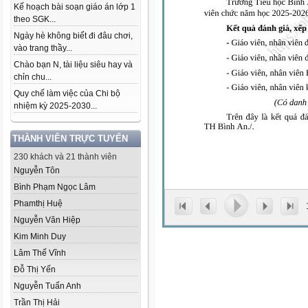
Kế hoạch bài soạn giáo án lớp 1
theo SGK...
Ngày hè không biết đi đâu chơi,
vào trang thầy...
Chào bạn N, tài liệu siêu hay và
chỉn chu...
Quy chế làm việc của Chi bộ
nhiệm kỳ 2025-2030...
THÀNH VIÊN TRỰC TUYẾN
230 khách và 21 thành viên
Nguyễn Tôn
Bình Phạm Ngọc Lâm
Phamthị Huệ
Nguyễn Văn Hiệp
Kim Minh Duy
Lâm Thế Vĩnh
Đỗ Thị Yến
Nguyễn Tuấn Anh
Trần Thị Hải