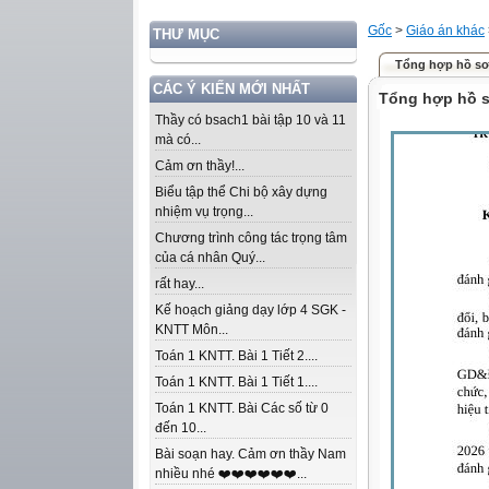
Gốc
>
Giáo án khác
THƯ MỤC
Tổng hợp hồ sơ 
CÁC Ý KIẾN MỚI NHẤT
Tổng hợp hồ s
Thầy có bsach1 bài tập 10 và 11
mà có...
Cảm ơn thầy!...
Biểu tập thể Chi bộ xây dựng
nhiệm vụ trọng...
Chương trình công tác trọng tâm
của cá nhân Quý...
rất hay...
Kế hoạch giảng dạy lớp 4 SGK -
KNTT Môn...
Toán 1 KNTT. Bài 1 Tiết 2....
Toán 1 KNTT. Bài 1 Tiết 1....
Toán 1 KNTT. Bài Các số từ 0
đến 10...
Bài soạn hay. Cảm ơn thầy Nam
nhiều nhé ❤️❤️❤️❤️❤️❤️...