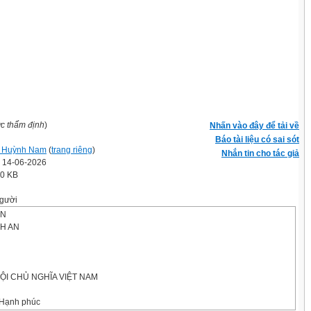
ợc thẩm định
)
Nhấn vào đây để tải về
Báo tài liệu có sai sót
 Huỳnh Nam
(
trang riêng
)
Nhắn tin cho tác giả
' 14-06-2026
.0 KB
gười
AN
H AN
ỘI CHỦ NGHĨA VIỆT NAM
- Hạnh phúc