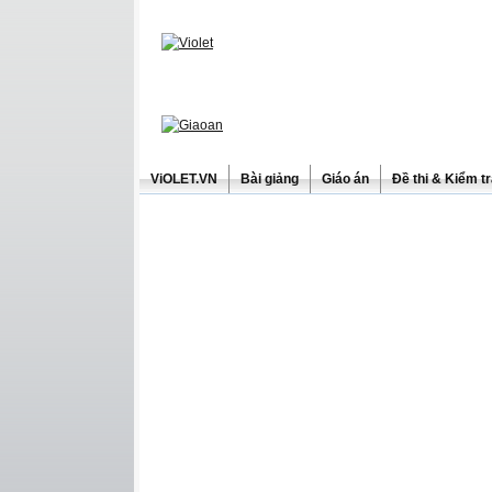
ViOLET.VN
Bài giảng
Giáo án
Đề thi & Kiểm t