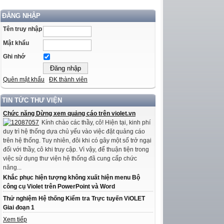
ĐĂNG NHẬP
Tên truy nhập
Mật khẩu
Ghi nhớ
Quên mật khẩu
ĐK thành viên
TIN TỨC THƯ VIỆN
Chức năng Dừng xem quảng cáo trên violet.vn
Kính chào các thầy, cô! Hiện tại, kinh phí
duy trì hệ thống dựa chủ yếu vào việc đặt quảng cáo
trên hệ thống. Tuy nhiên, đôi khi có gây một số trở ngại
đối với thầy, cô khi truy cập. Vì vậy, để thuận tiện trong
việc sử dụng thư viện hệ thống đã cung cấp chức
năng...
Khắc phục hiện tượng không xuất hiện menu Bộ
công cụ Violet trên PowerPoint và Word
Thử nghiệm Hệ thống Kiểm tra Trực tuyến ViOLET
Giai đoạn 1
Xem tiếp