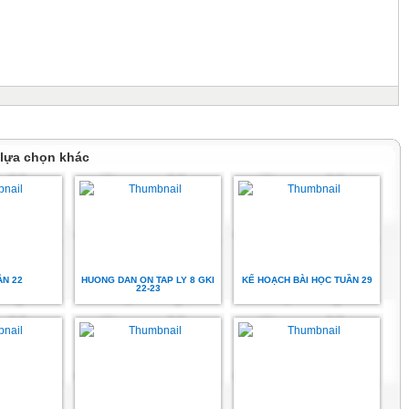
uả đánh giá, xếp loại chất lượng viên chức của trường
AN
ỌC BÌNH AN
 lựa chọn khác
ỘI CHỦ NGHĨA VIỆT NAM
- Hạnh phúc
 ý đề nghị đánh giá, xếp loại chất lượng Hiệu trưởng,
 Năm học 2025-2026
ẦN 22
HUONG DAN ON TAP LY 8 GKI
KẾ HOẠCH BÀI HỌC TUẦN 29
 hồi 10h 00 phút ngày 26 tháng 5 năm 2026
22-23
 Phòng hội đồng trường Tiểu học Bình An
 K- Hiệu trưởng - Chủ tọa
h N - Phó hiệu trưởng - Đồng chủ tọa
D - Phó hiệu trưởng - Đồng chủ tọa
L - Giáo viên - Thư ký
GV, NV: tổng số 41, có mặt 41, vắng 0 có lí do