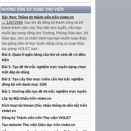
HƯỚNG DẪN SỬ DỤNG THƯ VIỆN
Xác thực Thông tin thành viên trên violet.vn
Sau khi đã đăng ký thành công và trở
thành thành viên của Thư viện trực tuyến, nếu bạn
muốn tạo trang riêng cho Trường, Phòng Giáo dục, Sở
Giáo dục, cho cá nhân mình hay bạn muốn soạn thảo
bài giảng điện tử trực tuyến bằng công cụ soạn thảo
bài giảng ViOLET, bạn...
Bài 4: Quản lí ngân hàng câu hỏi và sinh đề có điều
kiện
Bài 3: Tạo đề thi trắc nghiệm trực tuyến dạng chọn
một đáp án đúng
Bài 2: Tạo cây thư mục chứa câu hỏi trắc nghiệm
đồng bộ với danh mục SGK
Bài 1: Hướng dẫn tạo đề thi trắc nghiệm trực tuyến
Lấy lại Mật khẩu trên violet.vn
Kích hoạt tài khoản (Xác nhận thông tin liên hệ) trên
violet.vn
Đăng ký Thành viên trên Thư viện ViOLET
Tạo website Thư viện Giáo dục trên violet.vn