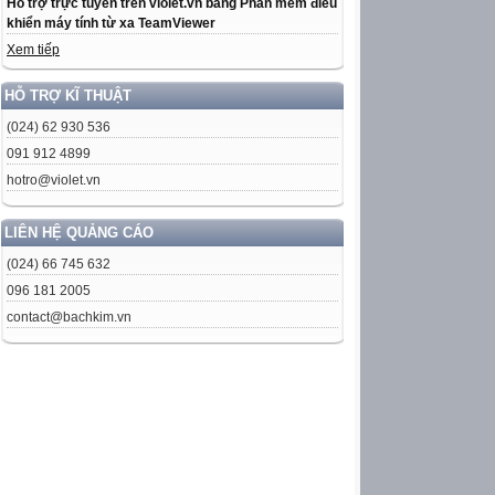
Hỗ trợ trực tuyến trên violet.vn bằng Phần mềm điều
khiển máy tính từ xa TeamViewer
Xem tiếp
HỖ TRỢ KĨ THUẬT
(024) 62 930 536
091 912 4899
hotro@violet.vn
LIÊN HỆ QUẢNG CÁO
(024) 66 745 632
096 181 2005
contact@bachkim.vn