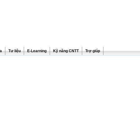
ra
Tư liệu
E-Learning
Kỹ năng CNTT
Trợ giúp