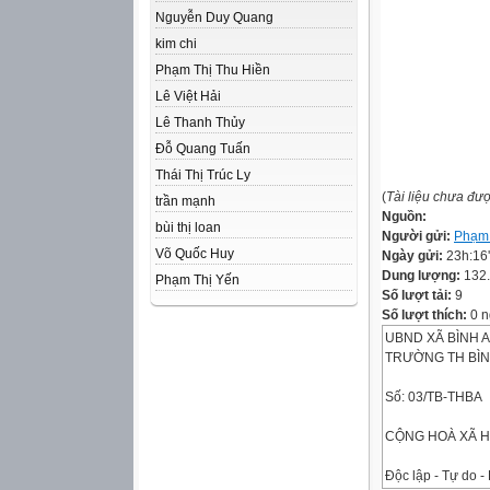
Nguyễn Duy Quang
kim chi
Phạm Thị Thu Hiền
Lê Việt Hải
Lê Thanh Thủy
Đỗ Quang Tuấn
Thái Thị Trúc Ly
(
Tài liệu chưa đư
trần mạnh
Nguồn:
bùi thị loan
Người gửi:
Phạm
Võ Quốc Huy
Ngày gửi:
23h:16
Dung lượng:
132
Phạm Thị Yến
Số lượt tải:
9
Số lượt thích:
0 n
UBND XÃ BÌNH 
TRƯỜNG TH BÌN
Số: 03/TB-THBA
CỘNG HOÀ XÃ H
Độc lập - Tự do 