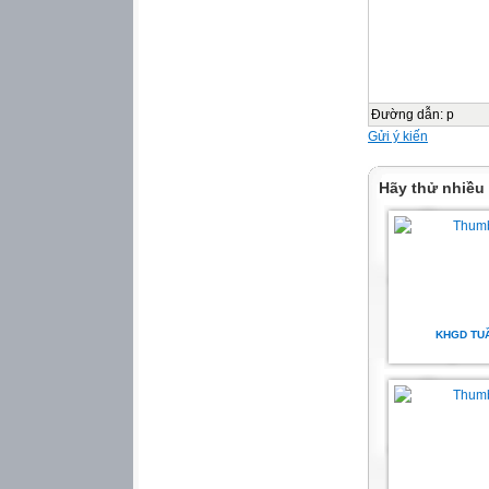
Trên đây là kết q
TH Bình An./.
HIỆU TRƯỞNG
Hoàng Văn K
Đường dẫn
:
p
2
Gửi ý kiến
UBND XÃ BÌNH 
TRƯỜNG TIỂU H
Hãy thử nhiều
CỘNG HOÀ XÃ H
Độc lập - Tự do 
BIÊN BẢN
Họp tham gia, góp
Phó hiệu trưởng
KHGD TU
I. Thời gian: Vào
II. Địa điểm: Tại
III. Thành phần:
1. Đ/c Hoàng Văn
2. Đ/c Phạm Huỳn
3. Đ/c Hoàng Thị 
4. Đ/c Hoàng Thị 
5. Các Ông, Bà CB