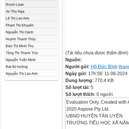
Rcom Loan
An Thu Nga
Lê Thị Lan Anh
Phạm Thị Khuyên
Nguyễn Thị Oanh
Huỳnh Thanh Thúy
Đào Thị Minh Thu
(
Tài liệu chưa được thẩm định
)
Tăng Thị Thanh Trúc
Nguồn:
Nguyễn Tuấn Minh
Người gửi:
Hồ Đức Bình
(
tran
thái thị hưởng
Ngày gửi:
17h:56' 11-06-2024
Nguyễn Thị Lan Anh
Dung lượng:
770.4 KB
Số lượt tải:
5
Số lượt thích:
0 người
Evaluation Only. Created with 
2020 Aspose Pty Ltd.
UBND HUYỆN TÂN UYÊN
TRƯỜNG TIỂU HỌC XÃ NẬ