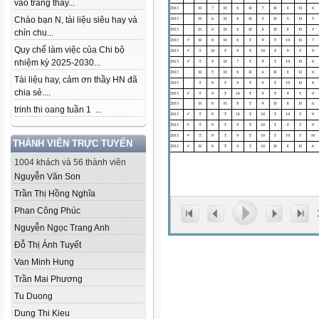
vào trang thầy...
Chào bạn N, tài liệu siêu hay và
chỉn chu...
Quy chế làm việc của Chi bộ
nhiệm kỳ 2025-2030...
Tài liệu hay, cảm ơn thầy HN đã
chia sẻ....
trinh thi oang tuần 1 ...
THÀNH VIÊN TRỰC TUYẾN
1004 khách và 56 thành viên
Nguyễn Văn Son
Trần Thị Hồng Nghĩa
Phan Công Phúc
Nguyễn Ngọc Trang Anh
Đỗ Thị Ánh Tuyết
Van Minh Hung
Trần Mai Phương
Tu Duong
Dung Thi Kieu