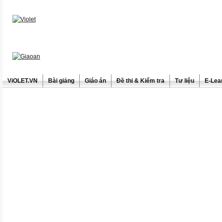
ViOLET.VN
Bài giảng
Giáo án
Đề thi & Kiểm tra
Tư liệu
E-Lea