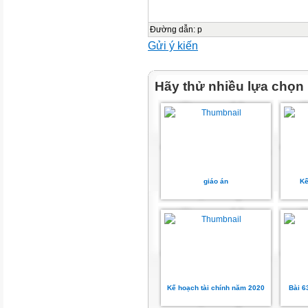
Tự phục vụ, tự quản
Đường dẫn
:
p
Hợp tác
Gửi ý kiến
Tự học, GQVĐ
Hãy thử nhiều lựa chọn
Chăm học, chăm làm
Tự tin, trách nhiệm
Trung thực kỉ luật
giáo án
Kế
Đoàn kết, yêu thương
Hoàn thành chương trình
lớp học
Lên lớp
Kế hoạch tài chính năm 2020
Bài 