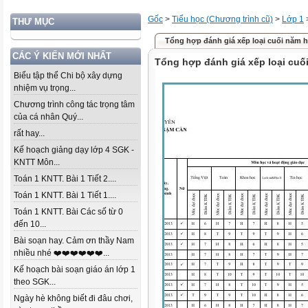
Gốc
>
Tiểu học (Chương trình cũ)
>
Lớp 1
THƯ MỤC
Tổng hợp đánh giá xếp loại cuối năm 
CÁC Ý KIẾN MỚI NHẤT
Tổng hợp đánh giá xếp loại cuố
Biểu tập thể Chi bộ xây dựng
nhiệm vụ trọng...
Chương trình công tác trọng tâm
của cá nhân Quý...
rất hay...
Kế hoạch giảng dạy lớp 4 SGK -
KNTT Môn...
Toán 1 KNTT. Bài 1 Tiết 2....
Toán 1 KNTT. Bài 1 Tiết 1....
Toán 1 KNTT. Bài Các số từ 0
đến 10...
Bài soạn hay. Cảm ơn thầy Nam
nhiều nhé ❤️❤️❤️❤️❤️❤️...
Kế hoạch bài soạn giáo án lớp 1
theo SGK...
Ngày hè không biết đi đâu chơi,