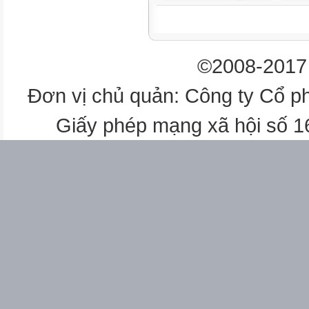
H
6
©2008-2017 
H
Đơn vị chủ quản: Công ty Cổ p
7
Giấy phép mạng xã hội số 
H
7
H
8
H