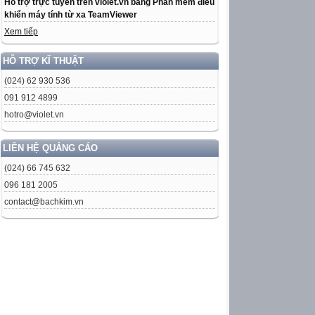
Hỗ trợ trực tuyến trên violet.vn bằng Phần mềm điều
khiển máy tính từ xa TeamViewer
Xem tiếp
HỖ TRỢ KĨ THUẬT
(024) 62 930 536
091 912 4899
hotro@violet.vn
LIÊN HỆ QUẢNG CÁO
(024) 66 745 632
096 181 2005
contact@bachkim.vn