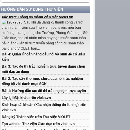
HƯỚNG DẪN SỬ DỤNG THƯ VIỆN
Xác thực Thông tin thành viên trên violet.vn
Sau khi đã đăng ký thành công và trở
thành thành viên của Thư viện trực tuyến, nếu bạn
muốn tạo trang riêng cho Trường, Phòng Giáo dục, Sở
Giáo dục, cho cá nhân mình hay bạn muốn soạn thảo
bài giảng điện tử trực tuyến bằng công cụ soạn thảo
bài giảng ViOLET, bạn...
Bài 4: Quản lí ngân hàng câu hỏi và sinh đề có điều
kiện
Bài 3: Tạo đề thi trắc nghiệm trực tuyến dạng chọn
một đáp án đúng
Bài 2: Tạo cây thư mục chứa câu hỏi trắc nghiệm
đồng bộ với danh mục SGK
Bài 1: Hướng dẫn tạo đề thi trắc nghiệm trực tuyến
Lấy lại Mật khẩu trên violet.vn
Kích hoạt tài khoản (Xác nhận thông tin liên hệ) trên
violet.vn
Đăng ký Thành viên trên Thư viện ViOLET
Tạo website Thư viện Giáo dục trên violet.vn