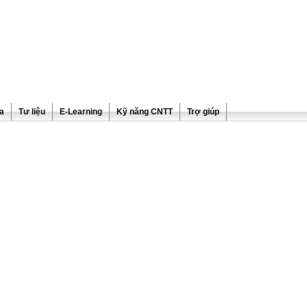
ra
Tư liệu
E-Learning
Kỹ năng CNTT
Trợ giúp