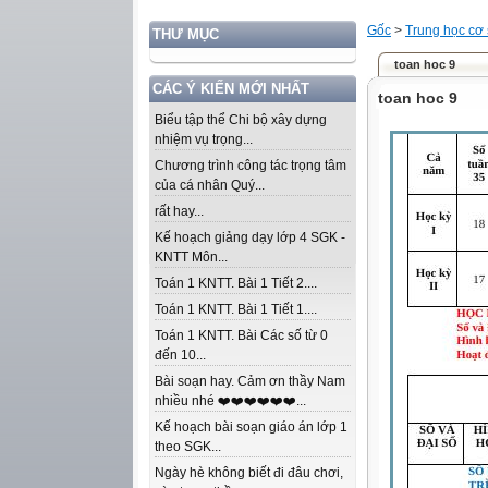
Gốc
>
Trung học cơ
THƯ MỤC
toan hoc 9
CÁC Ý KIẾN MỚI NHẤT
toan hoc 9
Biểu tập thể Chi bộ xây dựng
nhiệm vụ trọng...
Chương trình công tác trọng tâm
của cá nhân Quý...
rất hay...
Kế hoạch giảng dạy lớp 4 SGK -
KNTT Môn...
Toán 1 KNTT. Bài 1 Tiết 2....
Toán 1 KNTT. Bài 1 Tiết 1....
Toán 1 KNTT. Bài Các số từ 0
đến 10...
Bài soạn hay. Cảm ơn thầy Nam
nhiều nhé ❤️❤️❤️❤️❤️❤️...
Kế hoạch bài soạn giáo án lớp 1
theo SGK...
Ngày hè không biết đi đâu chơi,