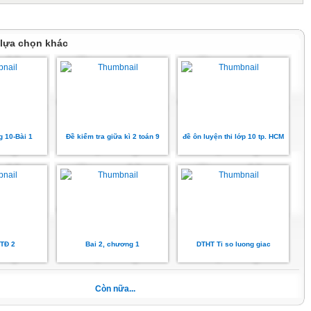
hành
 lựa chọn khác
 10-Bài 1
Đề kiểm tra giữa kì 2 toán 9
đề ôn luyện thi lớp 10 tp. HCM
TĐ 2
Bai 2, chương 1
DTHT Ti so luong giac
Còn nữa...