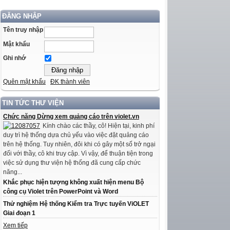
ĐĂNG NHẬP
Tên truy nhập
Mật khẩu
Ghi nhớ
Quên mật khẩu
ĐK thành viên
TIN TỨC THƯ VIỆN
Chức năng Dừng xem quảng cáo trên violet.vn
Kính chào các thầy, cô! Hiện tại, kinh phí
duy trì hệ thống dựa chủ yếu vào việc đặt quảng cáo
trên hệ thống. Tuy nhiên, đôi khi có gây một số trở ngại
đối với thầy, cô khi truy cập. Vì vậy, để thuận tiện trong
việc sử dụng thư viện hệ thống đã cung cấp chức
năng...
Khắc phục hiện tượng không xuất hiện menu Bộ
công cụ Violet trên PowerPoint và Word
Thử nghiệm Hệ thống Kiểm tra Trực tuyến ViOLET
Giai đoạn 1
Xem tiếp