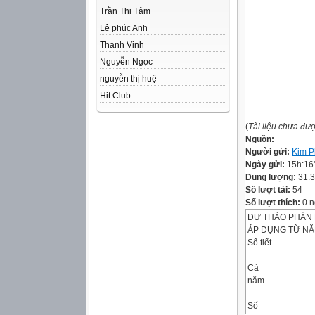
Trần Thị Tâm
Lê phúc Anh
Thanh Vinh
Nguyễn Ngọc
nguyễn thị huệ
Hit Club
(
Tài liệu chưa đư
Nguồn:
Người gửi:
Kim 
Ngày gửi:
15h:16
Dung lượng:
31.
Số lượt tải:
54
Số lượt thích:
0 n
DỰ THẢO PHÂN 
ÁP DỤNG TỪ NĂ
Số tiết
Cả
năm
Số