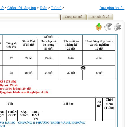
 sở
>
Chân trời sáng tạo
>
Toán
>
Toán 9
>
Đưa giáo án lên
Cùng tác giả
Lịch sử tải về