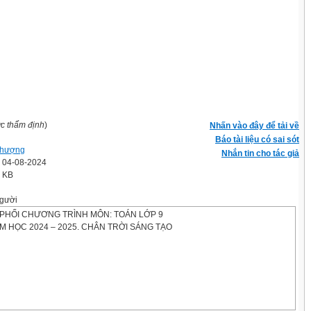
ợc thẩm định
)
Nhấn vào đây để tải về
Báo tài liệu có sai sót
Phượng
Nhắn tin cho tác giả
' 04-08-2024
3 KB
gười
PHỐI CHƯƠNG TRÌNH MÔN: TOÁN LỚP 9
M HỌC 2024 – 2025. CHÂN TRỜI SÁNG TẠO