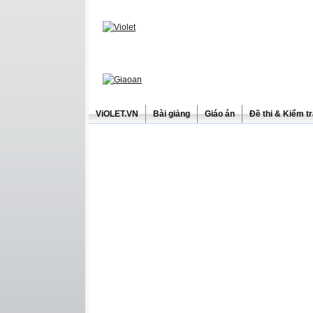
ViOLET.VN
Bài giảng
Giáo án
Đề thi & Kiểm t