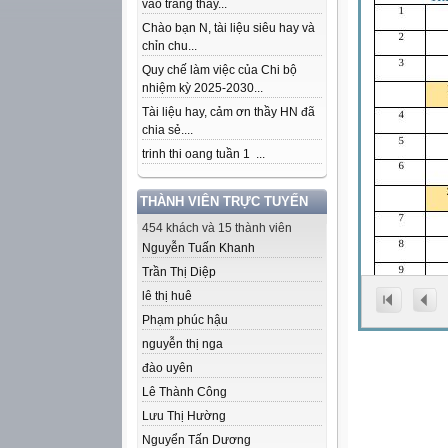
vào trang thầy...
Chào bạn N, tài liệu siêu hay và
chỉn chu...
Quy chế làm việc của Chi bộ
nhiệm kỳ 2025-2030...
Tài liệu hay, cảm ơn thầy HN đã
chia sẻ....
trinh thi oang tuần 1 ...
THÀNH VIÊN TRỰC TUYẾN
454 khách và 15 thành viên
Nguyễn Tuấn Khanh
Trần Thị Diệp
lê thị huê
Phạm phúc hậu
nguyễn thị nga
đào uyên
Lê Thành Công
Lưu Thị Hường
Nguyển Tấn Dương