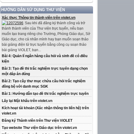
HƯỚNG DẪN SỬ DỤNG THƯ VIỆN
Xác thực Thông tin thành viên trên violet.vn
Sau khi đã đăng ký thành công và trở
thành thành viên của Thư viện trực tuyến, nếu bạn
muốn tạo trang riêng cho Trường, Phòng Giáo dục, Sở
Giáo dục, cho cá nhân mình hay bạn muốn soạn thảo
bài giảng điện tử trực tuyến bằng công cụ soạn thảo
bài giảng ViOLET, bạn...
Bài 4: Quản lí ngân hàng câu hỏi và sinh đề có điều
kiện
Bài 3: Tạo đề thi trắc nghiệm trực tuyến dạng chọn
một đáp án đúng
Bài 2: Tạo cây thư mục chứa câu hỏi trắc nghiệm
đồng bộ với danh mục SGK
Bài 1: Hướng dẫn tạo đề thi trắc nghiệm trực tuyến
Lấy lại Mật khẩu trên violet.vn
Kích hoạt tài khoản (Xác nhận thông tin liên hệ) trên
violet.vn
Đăng ký Thành viên trên Thư viện ViOLET
Tạo website Thư viện Giáo dục trên violet.vn