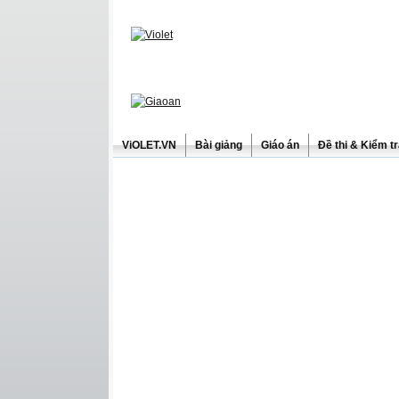
ViOLET.VN
Bài giảng
Giáo án
Đề thi & Kiểm t