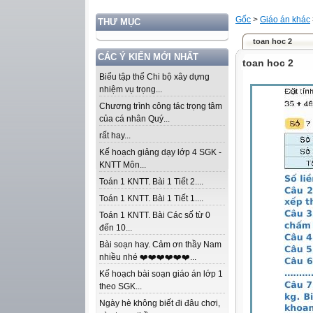
Gốc
>
Giáo án khác
THƯ MỤC
toan hoc 2
CÁC Ý KIẾN MỚI NHẤT
toan hoc 2
Biểu tập thể Chi bộ xây dựng
nhiệm vụ trọng...
Chương trình công tác trọng tâm
của cá nhân Quý...
rất hay...
Kế hoạch giảng dạy lớp 4 SGK -
KNTT Môn...
Toán 1 KNTT. Bài 1 Tiết 2....
Toán 1 KNTT. Bài 1 Tiết 1....
Toán 1 KNTT. Bài Các số từ 0
đến 10...
Bài soạn hay. Cảm ơn thầy Nam
nhiều nhé ❤️❤️❤️❤️❤️❤️...
Kế hoạch bài soạn giáo án lớp 1
theo SGK...
Ngày hè không biết đi đâu chơi,