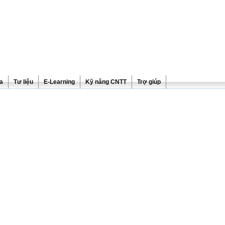
ra
Tư liệu
E-Learning
Kỹ năng CNTT
Trợ giúp