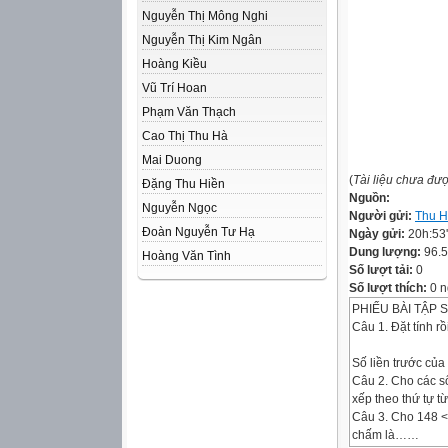
Nguyễn Thị Mông Nghi
Nguyễn Thị Kim Ngân
Hoàng Kiều
Vũ Trí Hoan
Phạm Văn Thạch
Cao Thị Thu Hà
Mai Duong
(
Tài liệu chưa đư
Đặng Thu Hiền
Nguồn:
Nguyễn Ngọc
Người gửi:
Thu 
Đoàn Nguyễn Tư Hạ
Ngày gửi:
20h:53
Dung lượng:
96.
Hoàng Văn Tình
Số lượt tải:
0
Số lượt thích:
0 n
PHIẾU BÀI TẬP S
Câu 1. Đặt tính rồi
Số liền trước của
Câu 2. Cho các số
xếp theo thứ t
Câu 3. Cho 148 <
chấm là……