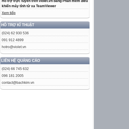
Hỗ trợ trực tuyến trên violet.vn bằng Phần mềm điều
khiển máy tính từ xa TeamViewer
Xem tiếp
HỖ TRỢ KĨ THUẬT
(024) 62 930 536
091 912 4899
hotro@violet.vn
LIÊN HỆ QUẢNG CÁO
(024) 66 745 632
096 181 2005
contact@bachkim.vn