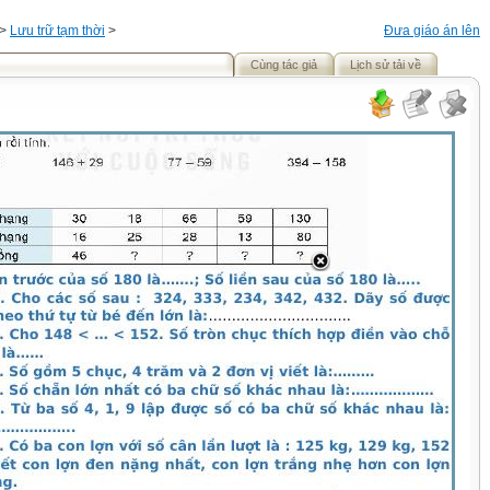
>
Lưu trữ tạm thời
>
Đưa giáo án lên
Cùng tác giả
Lịch sử tải về