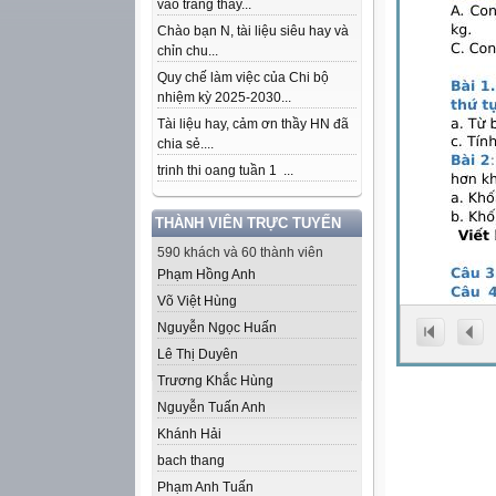
vào trang thầy...
Chào bạn N, tài liệu siêu hay và
chỉn chu...
Quy chế làm việc của Chi bộ
nhiệm kỳ 2025-2030...
Tài liệu hay, cảm ơn thầy HN đã
chia sẻ....
trinh thi oang tuần 1 ...
THÀNH VIÊN TRỰC TUYẾN
590 khách và 60 thành viên
Phạm Hồng Anh
Võ Việt Hùng
Nguyễn Ngọc Huấn
Lê Thị Duyên
Trương Khắc Hùng
Nguyễn Tuấn Anh
Khánh Hải
bach thang
Phạm Anh Tuấn