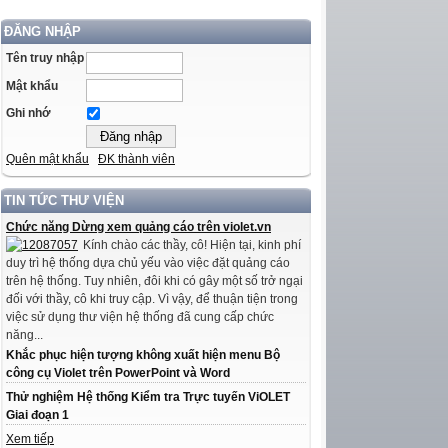
ĐĂNG NHẬP
Tên truy nhập
Mật khẩu
Ghi nhớ
Quên mật khẩu
ĐK thành viên
TIN TỨC THƯ VIỆN
Chức năng Dừng xem quảng cáo trên violet.vn
Kính chào các thầy, cô! Hiện tại, kinh phí
duy trì hệ thống dựa chủ yếu vào việc đặt quảng cáo
trên hệ thống. Tuy nhiên, đôi khi có gây một số trở ngại
đối với thầy, cô khi truy cập. Vì vậy, để thuận tiện trong
việc sử dụng thư viện hệ thống đã cung cấp chức
năng...
Khắc phục hiện tượng không xuất hiện menu Bộ
công cụ Violet trên PowerPoint và Word
Thử nghiệm Hệ thống Kiểm tra Trực tuyến ViOLET
Giai đoạn 1
Xem tiếp