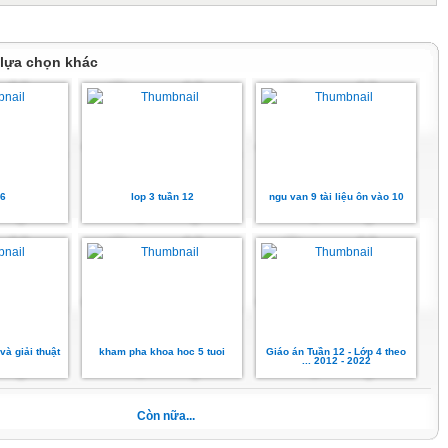
…
37 = 123. Số thích hợp điền vào chỗ chấm là
…
 lựa chọn khác
 20 học sinh xếp thành hai hàng. Hỏi mỗi hàng
 sinh?
à số nhỏ nhất có ba chữ số, hiệu là 99 . Số trừ
ổi của hai anh em là 31 tuổi. Em 12 tuổi. Hỏi
6
lop 3 tuần 12
ngu van 9 tài liệu ôn vào 10
TẬP SỐ 3
h bảng nhân 3
và giải thuật
kham pha khoa hoc 5 tuoi
Giáo án Tuần 12 - Lớp 4 theo
... 2012 - 2022
Còn nữa...
h bảng chia 3