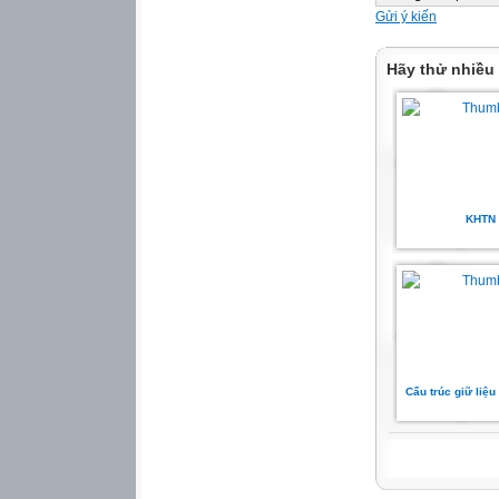
……………………
Gửi ý kiến
Câu 5. Cho …… + 
……………………
Hãy thử nhiều
Câu 6. Lớp 3A có
có bao nhiêu học
Câu 7. Số bị trừ l
là:……..
Câu 8. Tổng số tu
anh mấy tuổi?
Câu 9. Số?
KHTN 
PHIẾU BÀI TOÁN
Bài 1. Hoàn thàn
3x1=3
3 x ….= 18
3 x 2 = …..
3 x 7 =…
3 x 3 = …..
3 x 8 = …..
Cấu trúc giữ liệu 
3 x ….= 12
3 x 9 = ….
3 x 5 = …..
3 x 10 =…..
Bài 2. Hoàn thàn