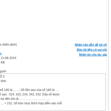
ợc thẩm định
)
Nhấn vào đây để tải về
Báo tài liệu có sai sót
Hà
Nhắn tin cho tác giả
' 11-08-2024
5 KB
gười
Ố 2
 tính
 số 180 là…….; Số liền sau của số 180 là…..
 sau : 324, 333, 234, 342, 432. Dãy số được
ự từ bé đến lớn là:………………………….
 … < 152. Số tròn chục thích hợp điền vào chỗ