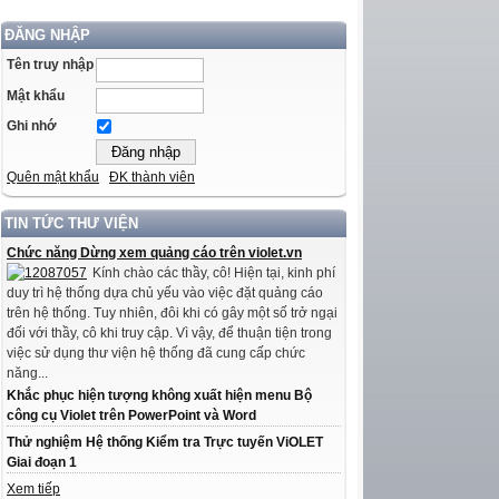
ĐĂNG NHẬP
Tên truy nhập
Mật khẩu
Ghi nhớ
Quên mật khẩu
ĐK thành viên
TIN TỨC THƯ VIỆN
Chức năng Dừng xem quảng cáo trên violet.vn
Kính chào các thầy, cô! Hiện tại, kinh phí
duy trì hệ thống dựa chủ yếu vào việc đặt quảng cáo
trên hệ thống. Tuy nhiên, đôi khi có gây một số trở ngại
đối với thầy, cô khi truy cập. Vì vậy, để thuận tiện trong
việc sử dụng thư viện hệ thống đã cung cấp chức
năng...
Khắc phục hiện tượng không xuất hiện menu Bộ
công cụ Violet trên PowerPoint và Word
Thử nghiệm Hệ thống Kiểm tra Trực tuyến ViOLET
Giai đoạn 1
Xem tiếp