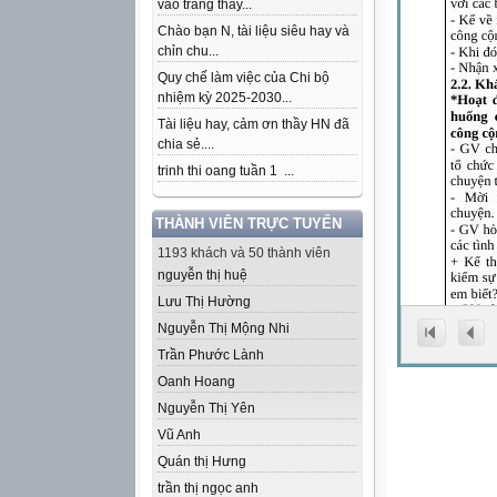
vào trang thầy...
Chào bạn N, tài liệu siêu hay và
chỉn chu...
Quy chế làm việc của Chi bộ
nhiệm kỳ 2025-2030...
Tài liệu hay, cảm ơn thầy HN đã
chia sẻ....
trinh thi oang tuần 1 ...
THÀNH VIÊN TRỰC TUYẾN
1193 khách và 50 thành viên
nguyễn thị huệ
Lưu Thị Hường
Nguyễn Thị Mộng Nhi
Trần Phước Lành
Oanh Hoang
Nguyễn Thị Yên
Vũ Anh
Quán thị Hưng
trần thị ngọc anh