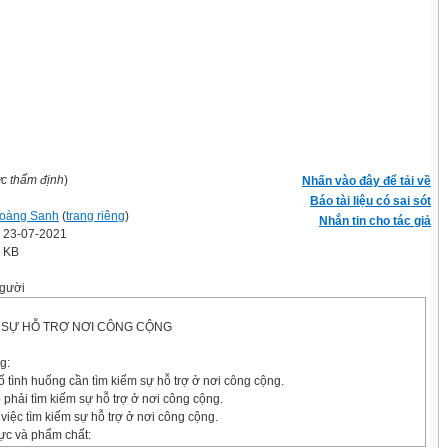
ợc thẩm định
)
Nhấn vào đây để tải về
Báo tài liệu có sai sót
oàng Sanh
(
trang riêng
)
Nhắn tin cho tác giả
' 23-07-2021
5 KB
gười
ẾM SỰ HỖ TRỢ NƠI CÔNG CỘNG
g:
 tình huống cần tìm kiếm sự hỗ trợ ở nơi công cộng.
 phải tìm kiếm sự hỗ trợ ở nơi công cộng.
việc tìm kiếm sự hỗ trợ ở nơi công cộng.
lực và phẩm chất: