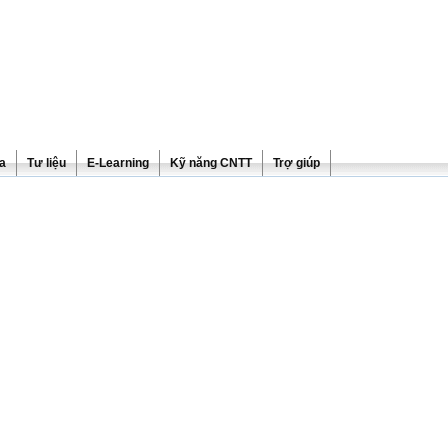
ra
Tư liệu
E-Learning
Kỹ năng CNTT
Trợ giúp