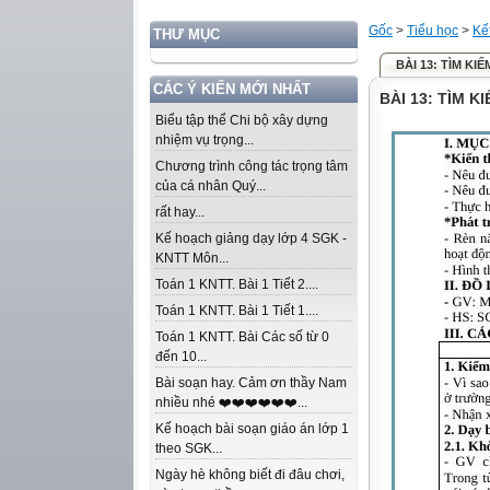
Gốc
>
Tiểu học
>
Kế
THƯ MỤC
BÀI 13: TÌM K
CÁC Ý KIẾN MỚI NHẤT
BÀI 13: TÌM 
Biểu tập thể Chi bộ xây dựng
nhiệm vụ trọng...
Chương trình công tác trọng tâm
của cá nhân Quý...
rất hay...
Kế hoạch giảng dạy lớp 4 SGK -
KNTT Môn...
Toán 1 KNTT. Bài 1 Tiết 2....
Toán 1 KNTT. Bài 1 Tiết 1....
Toán 1 KNTT. Bài Các số từ 0
đến 10...
Bài soạn hay. Cảm ơn thầy Nam
nhiều nhé ❤️❤️❤️❤️❤️❤️...
Kế hoạch bài soạn giáo án lớp 1
theo SGK...
Ngày hè không biết đi đâu chơi,