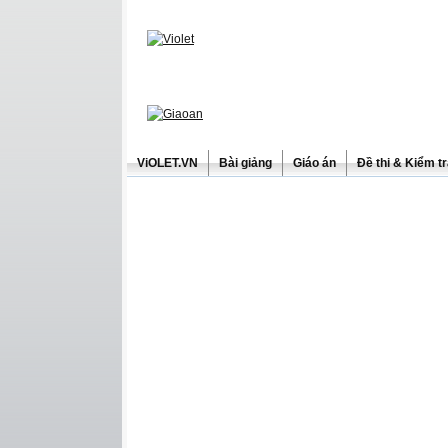
ViOLET.VN
Bài giảng
Giáo án
Đề thi & Kiểm t