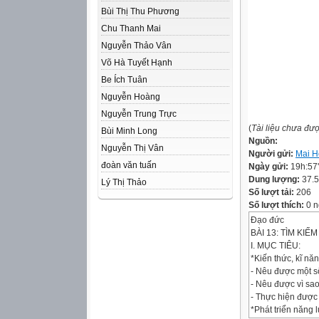
Bùi Thị Thu Phương
Chu Thanh Mai
Nguyễn Thảo Vân
Võ Hà Tuyết Hạnh
Be Ích Tuân
Nguyễn Hoàng
Nguyễn Trung Trực
(
Tài liệu chưa đư
Bùi Minh Long
Nguồn:
Nguyễn Thị Vân
Người gửi:
Mai H
đoàn văn tuấn
Ngày gửi:
19h:57
Dung lượng:
37.
Lý Thị Thảo
Số lượt tải:
206
Số lượt thích:
0 n
Đạo đức
BÀI 13: TÌM KI
I. MỤC TIÊU:
*Kiến thức, kĩ năn
- Nêu được một số
- Nêu được vì sao
- Thực hiện được 
*Phát triển năng 