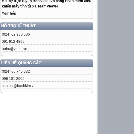
Hỗ trợ trực tuyến trên violet.vn bằng Phần mềm điều
khiển máy tính từ xa TeamViewer
Xem tiếp
HỖ TRỢ KĨ THUẬT
(024) 62 930 536
091 912 4899
hotro@violet.vn
LIÊN HỆ QUẢNG CÁO
(024) 66 745 632
096 181 2005
contact@bachkim.vn