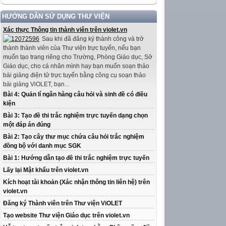
HƯỚNG DẪN SỬ DỤNG THƯ VIỆN
Xác thực Thông tin thành viên trên violet.vn
Sau khi đã đăng ký thành công và trở
thành thành viên của Thư viện trực tuyến, nếu bạn
muốn tạo trang riêng cho Trường, Phòng Giáo dục, Sở
Giáo dục, cho cá nhân mình hay bạn muốn soạn thảo
bài giảng điện tử trực tuyến bằng công cụ soạn thảo
bài giảng ViOLET, bạn...
Bài 4: Quản lí ngân hàng câu hỏi và sinh đề có điều
kiện
Bài 3: Tạo đề thi trắc nghiệm trực tuyến dạng chọn
một đáp án đúng
Bài 2: Tạo cây thư mục chứa câu hỏi trắc nghiệm
đồng bộ với danh mục SGK
Bài 1: Hướng dẫn tạo đề thi trắc nghiệm trực tuyến
Lấy lại Mật khẩu trên violet.vn
Kích hoạt tài khoản (Xác nhận thông tin liên hệ) trên
violet.vn
Đăng ký Thành viên trên Thư viện ViOLET
Tạo website Thư viện Giáo dục trên violet.vn