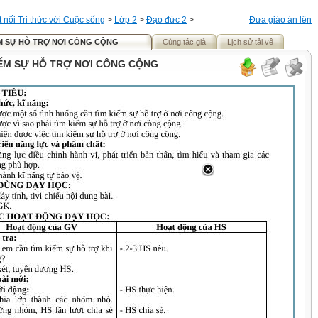
t nối Tri thức với Cuộc sống
>
Lớp 2
>
Đạo đức 2
>
Đưa giáo án lên
IẾM SỰ HỖ TRỢ NƠI CÔNG CỘNG
Cùng tác giả
Lịch sử tải về
KIẾM SỰ HỖ TRỢ NƠI CÔNG CỘNG