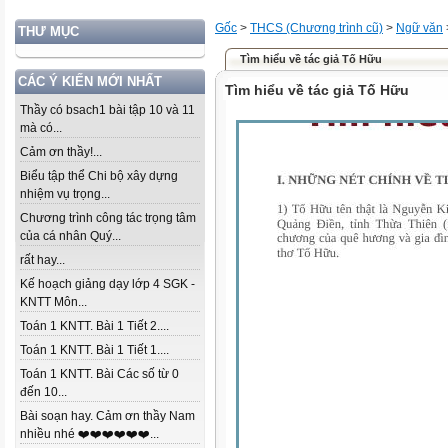
Gốc
>
THCS (Chương trình cũ)
>
Ngữ văn
THƯ MỤC
Tìm hiểu về tác giả Tố Hữu
CÁC Ý KIẾN MỚI NHẤT
Tìm hiểu về tác giả Tố Hữu
Thầy có bsach1 bài tập 10 và 11
mà có...
Cảm ơn thầy!...
Biểu tập thể Chi bộ xây dựng
nhiệm vụ trọng...
Chương trình công tác trọng tâm
của cá nhân Quý...
rất hay...
Kế hoạch giảng dạy lớp 4 SGK -
KNTT Môn...
Toán 1 KNTT. Bài 1 Tiết 2....
Toán 1 KNTT. Bài 1 Tiết 1....
Toán 1 KNTT. Bài Các số từ 0
đến 10...
Bài soạn hay. Cảm ơn thầy Nam
nhiều nhé ❤️❤️❤️❤️❤️❤️...