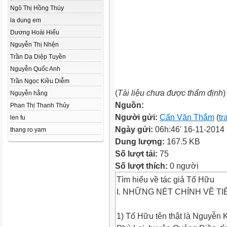
Ngô Thị Hồng Thúy
la dung em
Dương Hoài Hiếu
Nguyễn Thị Nhện
Trần Dạ Diệp Tuyền
Nguyễn Quốc Anh
Trần Ngọc Kiều Diễm
(
Tài liệu chưa được thẩm định
)
Nguyễn hằng
Nguồn:
Phan Thị Thanh Thủy
Người gửi:
Cấn Văn Thắm
(
tr
len fu
Ngày gửi:
06h:46' 16-11-2014
thang ro yam
Dung lượng:
167.5 KB
Số lượt tải:
75
Số lượt thích:
0 người
Tìm hiểu về tác giả Tố Hữu
I. NHỮNG NÉT CHÍNH VỀ T
1) Tố Hữu tên thật là Nguyễn 