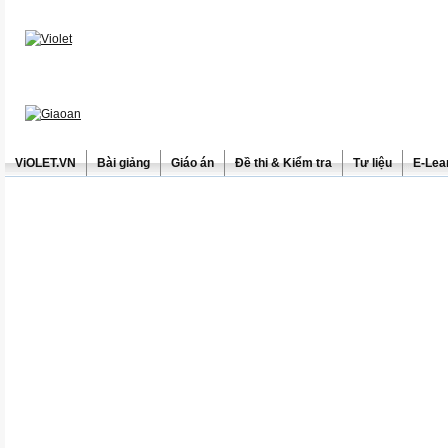
ViOLET.VN
Bài giảng
Giáo án
Đề thi & Kiểm tra
Tư liệu
E-Lea