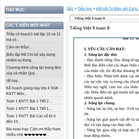
Gốc
>
Tiểu học
>
Kết nối Tri thức với Cuộc
THƯ MỤC
Tiếng Việt 5 tuan 8
CÁC Ý KIẾN MỚI NHẤT
Tiếng Việt 5 tuan 8
Thầy có bsach1 bài tập 10 và 11
mà có...
Cảm ơn thầy!...
Biểu tập thể Chi bộ xây dựng
nhiệm vụ trọng...
Chương trình công tác trọng tâm
của cá nhân Quý...
rất hay...
Kế hoạch giảng dạy lớp 4 SGK -
KNTT Môn...
Toán 1 KNTT. Bài 1 Tiết 2....
Toán 1 KNTT. Bài 1 Tiết 1....
Toán 1 KNTT. Bài Các số từ 0
đến 10...
Bài soạn hay. Cảm ơn thầy Nam
nhiều nhé ❤️❤️❤️❤️❤️❤️...