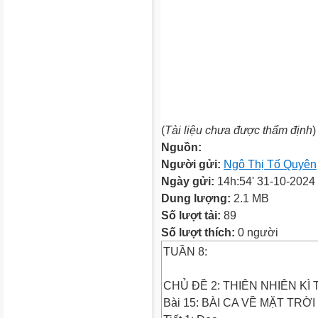
(
Tài liệu chưa được thẩm định
)
Nguồn:
Người gửi:
Ngô Thị Tố Quyên
Ngày gửi:
14h:54' 31-10-2024
Dung lượng:
2.1 MB
Số lượt tải:
89
Số lượt thích:
0 người
TUẦN 8:
CHỦ ĐỀ 2: THIÊN NHIÊN KÌ
Bài 15: BÀI CA VỀ MẶT TRỜI (3