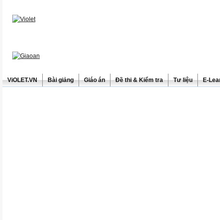
ViOLET.VN
Bài giảng
Giáo án
Đề thi & Kiểm tra
Tư liệu
E-Lea