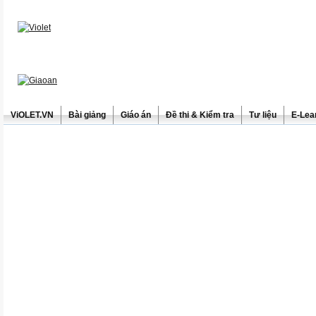
ViOLET.VN
Bài giảng
Giáo án
Đề thi & Kiểm tra
Tư liệu
E-Lea