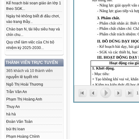
Kế hoạch bài soạn giáo án lớp 1
theo SGK...
Ngày hè không biết đi đâu chơi,
vào trang thầy...
Chào bạn N, tài liệu siêu hay và
chỉn chu...
Quy chế làm việc của Chi bộ
nhiệm kỳ 2025-2030...
THÀNH VIÊN TRỰC TUYẾN
365 khách và 10 thành viên
nguyễn lê tuyết nhi
Ngô Thị Hoài Thương
Trần Văn An
1
Phạm Thị Hoàng Anh
Thuy An
hà hà
Đoàn Văn Toản
bùi thị loan
Phạm Hoàng Chỉnh