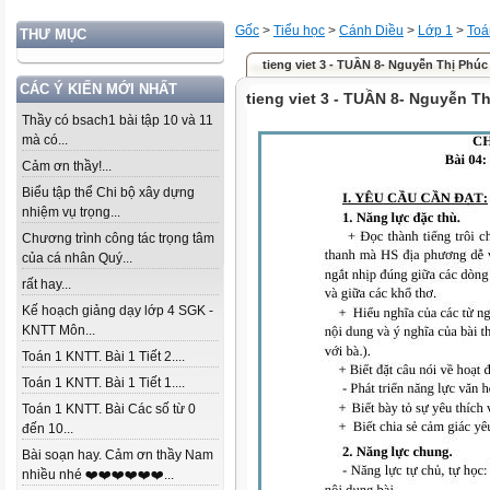
Gốc
>
Tiểu học
>
Cánh Diều
>
Lớp 1
>
Toá
THƯ MỤC
tieng viet 3 - TUẦN 8- Nguyễn Thị Phúc
CÁC Ý KIẾN MỚI NHẤT
tieng viet 3 - TUẦN 8- Nguyễn T
Thầy có bsach1 bài tập 10 và 11
mà có...
Cảm ơn thầy!...
Biểu tập thể Chi bộ xây dựng
nhiệm vụ trọng...
Chương trình công tác trọng tâm
của cá nhân Quý...
rất hay...
Kế hoạch giảng dạy lớp 4 SGK -
KNTT Môn...
Toán 1 KNTT. Bài 1 Tiết 2....
Toán 1 KNTT. Bài 1 Tiết 1....
Toán 1 KNTT. Bài Các số từ 0
đến 10...
Bài soạn hay. Cảm ơn thầy Nam
nhiều nhé ❤️❤️❤️❤️❤️❤️...