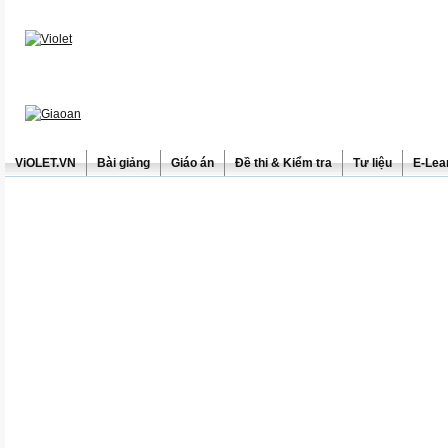
ViOLET.VN
Bài giảng
Giáo án
Đề thi & Kiểm tra
Tư liệu
E-Lea