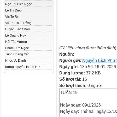
Ngô Thị Bích Ngọc
Lê Thị Diệp
Vic To Ry
Vũ Thị Thu Hường
Huỳnh Bảo Châu
Lê Quang Huy
Hải Tặc Vương
(
Tài liệu chưa được thẩm định
)
Phạm Đức Ngọc
Nguồn:
Trịnh Hoàng Yến
Người gửi:
Nguyễn Bích Phư
Nhoc Vo Danh
Ngày gửi:
13h:56' 16-01-2026
lương nguyễn thanh thư
Dung lượng:
37.2 KB
Số lượt tải:
16
Số lượt thích:
0 người
TUẦN 19
Ngày soạn: 09/1/2026
Ngày dạy: Thứ hai, ngày 12/1