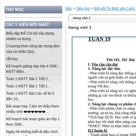
Gốc
>
Tiểu học
>
Kết nối Tri thức với Cuộc
THƯ MỤC
tieng viet 1
CÁC Ý KIẾN MỚI NHẤT
tieng viet 1
Biểu tập thể Chi bộ xây dựng
nhiệm vụ trọng...
Chương trình công tác trọng tâm
của cá nhân Quý...
rất hay...
Kế hoạch giảng dạy lớp 4 SGK -
KNTT Môn...
Toán 1 KNTT. Bài 1 Tiết 2....
Toán 1 KNTT. Bài 1 Tiết 1....
Toán 1 KNTT. Bài Các số từ 0
đến 10...
Bài soạn hay. Cảm ơn thầy Nam
nhiều nhé ❤️❤️❤️❤️❤️❤️...
Kế hoạch bài soạn giáo án lớp 1
theo SGK...
Ngày hè không biết đi đâu chơi,