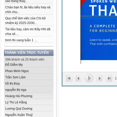
vào trang thầy...
Chào bạn N, tài liệu siêu hay và
chỉn chu...
Quy chế làm việc của Chi bộ
nhiệm kỳ 2025-2030...
Tài liệu hay, cảm ơn thầy HN đã
chia sẻ....
trinh thi oang tuần 1 ...
THÀNH VIÊN TRỰC TUYẾN
396 khách và 25 thành viên
Đỗ Diễm My
Phan Minh Ngọc
Trần Sơn Lâm
1
hồ thị thúy
nguyễn thị nga
Hoàng Hà Phương
Lý Thị Lệ Hằng
Lương Quý Dương
Nguyễn Xuân Thuỷ