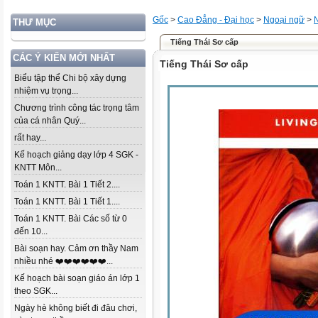
Gốc
>
Cao Đẳng - Đại học
>
Ngoại ngữ
>
THƯ MỤC
Tiếng Thái Sơ cấp
CÁC Ý KIẾN MỚI NHẤT
Tiếng Thái Sơ cấp
Biểu tập thể Chi bộ xây dựng
nhiệm vụ trọng...
Chương trình công tác trọng tâm
của cá nhân Quý...
rất hay...
Kế hoạch giảng dạy lớp 4 SGK -
KNTT Môn...
Toán 1 KNTT. Bài 1 Tiết 2....
Toán 1 KNTT. Bài 1 Tiết 1....
Toán 1 KNTT. Bài Các số từ 0
đến 10...
Bài soạn hay. Cảm ơn thầy Nam
nhiều nhé ❤️❤️❤️❤️❤️❤️...
Kế hoạch bài soạn giáo án lớp 1
theo SGK...
Ngày hè không biết đi đâu chơi,