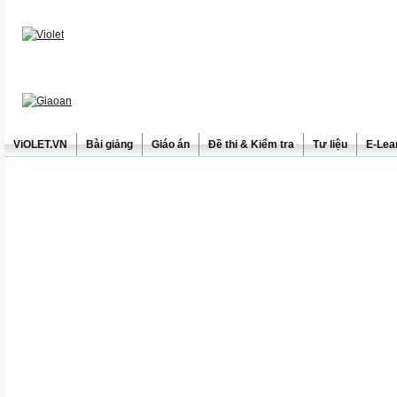
ViOLET.VN
Bài giảng
Giáo án
Đề thi & Kiểm tra
Tư liệu
E-Lea